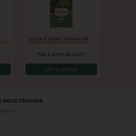
Laitue Pommée Express AB
Epinard Géant d'hiver AB
Prix a partir de :
4,50 €
Voir le produit
Ù NOUS TROUVER
gasins