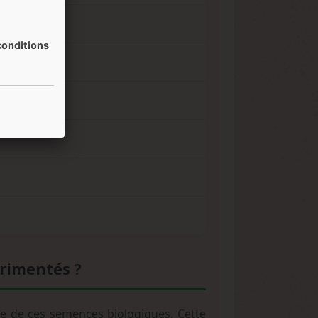
onditions
érimentés ?
le de ces semences biologiques. Cette