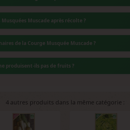
a richesse du sol. Pour optimiser le rendement, il est conseillé d
ermettant ainsi aux fruits conservés d'atteindre leur taille maxi
éalement en godets sous abri chauffé dès avril. La température 
 Musquées Muscade après récolte ?
s les dernières gelées, généralement mi-mai selon les régions. Ce
les fruits ont atteint leur maturité complète.
jusqu'à un an dans un endroit sec, aéré et à température stable
ulinaires de la Courge Musquée Muscade ?
doncule sec, puis les faire sécher au soleil quelques jours avant
s.
e nombreuses préparations : potages veloutés, purées, gratins, t
 produisent-ils pas de fruits ?
èrement sucrée, au goût musqué caractéristique, s'accommode pa
consommée cuite à la vapeur, rôtie au four ou incorporée dans des
iquer par plusieurs facteurs : manque de pollinisation (absence d
s fruits, stress hydrique ou thermique, ou plantation trop tardive
vorisez la présence d'insectes pollinisateurs en plantant des fleurs
4 autres produits dans la même catégorie :