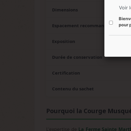
Voir 
Dimensions
Bienv
pour p
Espacement recommandé
Exposition
Durée de conservation
Certification
Contenu du sachet
Pourquoi la Courge Musqué
L'expertise de
La Ferme Sainte Mart