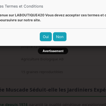
les Termes et Conditions
25 à 50 cm de diamètre
enue sur LABOUTIQUE420 Vous devez accepter ces termes et c
oursuivre sur notre site.
1,20 m sur rang, 2 m entre rangs
Plein soleil
Oui
Non
Jusqu'à 12 mois
Avertissement
Agriculture Biologique AB
15 graines reproductibles
e Muscade Séduit-elle les Jardiniers Exp
he depuis 1974
garantit la qualité génétique exceptionnel