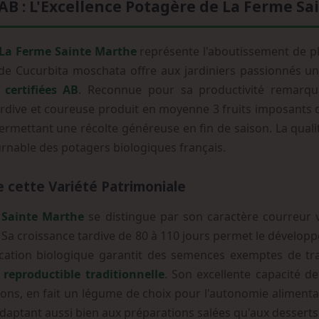
 : L'Excellence Potagère de La Ferme Sa
La Ferme Sainte Marthe
représente l'aboutissement de p
e de Cucurbita moschata offre aux jardiniers passionnés u
 certifiées AB
. Reconnue pour sa productivité remarqu
rdive et coureuse produit en moyenne 3 fruits imposants d
permettant une récolte généreuse en fin de saison. La quali
rnable des potagers biologiques français.
 cette Variété Patrimoniale
 Sainte Marthe
se distingue par son caractère courreur
 Sa croissance tardive de 80 à 110 jours permet le dévelop
ication biologique garantit des semences exemptes de tr
 reproductible traditionnelle
. Son excellente capacité d
ns, en fait un légume de choix pour l'autonomie alimentai
daptant aussi bien aux préparations salées qu'aux desserts 