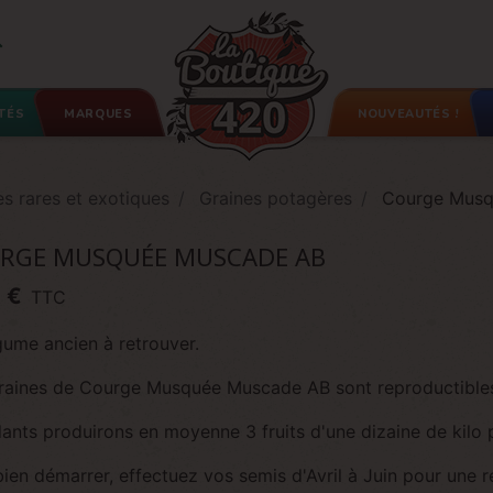

TÉS
MARQUES
NOUVEAUTÉS !
es rares et exotiques
Graines potagères
Courge Musq
RGE MUSQUÉE MUSCADE AB
 €
TTC
gume ancien à retrouver.
raines de Courge Musquée Muscade AB sont reproductible
ants produirons en moyenne 3 fruits d'une dizaine de kilo 
bien démarrer, effectuez vos semis d'Avril à Juin pour une