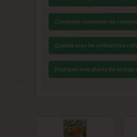
conditions de culture, l'exposition et l
supprimant les courges surnuméraires, p
Le semis s'effectue d'avril à juin, id
Comment conserver les courges
repiquage en pleine terre se fait aprè
optimale en septembre-octobre, lorsque 
La Courge Musquée Muscade se conserve 
Quelles sont les utilisations c
fruits à complète maturité, avec le pé
régulièrement l'état des fruits conservé
Cette courge polyvalente se prête à d
Pourquoi mes plants de courge ne
même desserts. Sa chair ferme et lég
cannelle ou la muscade. Elle peut être 
L'absence de fructification peut s'expl
favorisant le feuillage au détriment de
pied, d'une exposition ensoleillée et fa