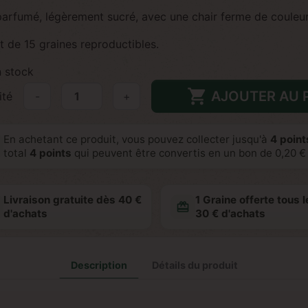
 parfumé, légèrement sucré, avec une chair ferme de couleu
t de 15 graines reproductibles.
 stock

AJOUTER AU 
ité
-
+
En achetant ce produit, vous pouvez collecter jusqu'à
4
points
total
4
points
qui peuvent être convertis en un bon de
0,20 €
Livraison gratuite dès 40 €
1 Graine offerte tous l
redeem
d'achats
30 € d'achats
Description
Détails du produit