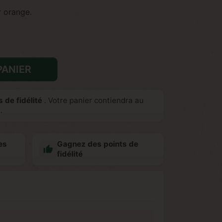
r orange.
PANIER
 de fidélité
. Votre panier contiendra au
.
es
Gagnez des points de

fidélité