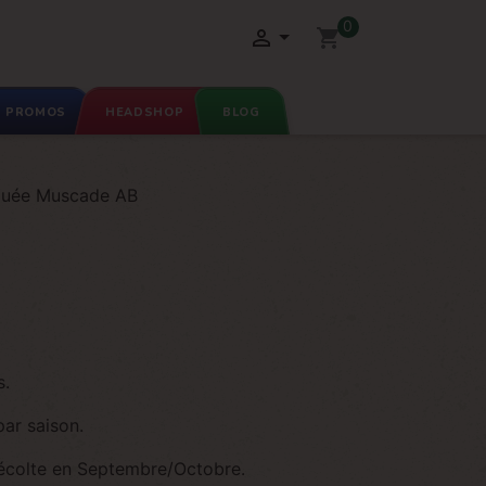
0

shopping_cart
PROMOS
HEADSHOP
BLOG
uée Muscade AB
s.
par saison.
 récolte en Septembre/Octobre.