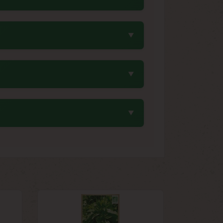
e limiter le nombre de fruits par pied en
male.
minimale de germination est de 12°C. Le
tte période de semis permet une récolte
 entre 10 et 15°C. Il faut récolter les
 stockage. Évitez les chocs et vérifiez
artes salées ou sucrées, confitures et
rfaitement aux épices douces comme la
 plats mijotés.
'insectes pollinisateurs), excès d'azote
. Assurez-vous d'un arrosage régulier au
 mellifères à proximité.