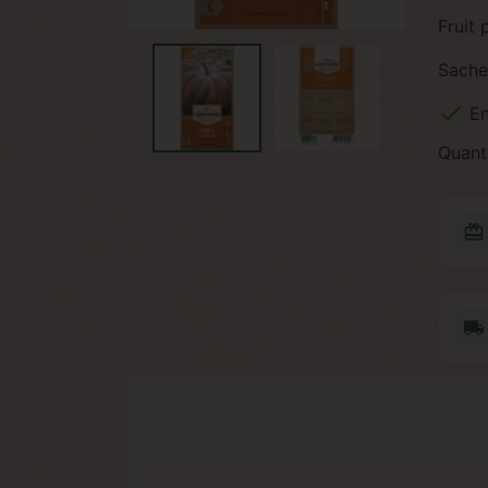
Fruit
Sache

En
Quant
redeem
local_shipping