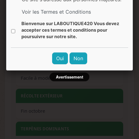
santal
Voir les Termes et Conditions
EFFETS
Bienvenue sur LABOUTIQUE420 Vous devez
accepter ces termes et conditions pour
poursuivre sur notre site.
Relaxation profonde, euphorie cérébrale,
stimulation créative
Oui
Non
NIVEAU DE DIFFICULTÉ
Avertissement
Facile à modéré
RÉCOLTE EXTÉRIEUR
Fin octobre
TERPÈNES DOMINANTS