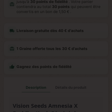
jusqu'à
30
points de fidélité
. Votre panier
redeem
contiendra au total
30
points
qui peuvent être
convertis en un bon de
1,50 €
.
local_shipping
Livraison gratuite dès 40 € d'achats
redeem
1 Graine offerte tous les 30 € d'achats

Gagnez des points de fidélité
Description
Détails du produit
Vision Seeds Amnesia X