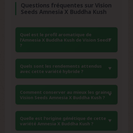
Questions fréquentes sur Vision
Seeds Amnesia X Buddha Kush
Quel est le profil aromatique de
l'Amnesia X Buddha Kush de Vision Seeds
?
Cette variété développe un bouquet
Quels sont les rendements attendus
aromatique complexe mêlant des notes
avec cette variété hybride ?
terreuses profondes, des accents d'agrumes
frais, des nuances épicées et des touches
L'Amnesia X Buddha Kush de Vision Seeds
boisées. En bouche, elle révèle des saveurs
Comment conserver au mieux les graines
offre des rendements généreux : 450 à 700
Vision Seeds Amnesia X Buddha Kush ?
sucrées équilibrées par des notes terreuses,
g/m² en culture intérieure et 600 à 900
rehaussées de subtiles notes citronnées et de
g/plante en extérieur. Ces performances
bois de santal. Les terpènes dominants,
Pour une conservation optimale, stockez ces
exceptionnelles s'expliquent par la vigueur de
Quelle est l'origine génétique de cette
limonène et myrcène, contribuent à cette
graines de collection dans des contenants
variété Amnesia X Buddha Kush ?
sa génétique hybride et sa capacité à
richesse olfactive distinctive.
hermétiques, à l'abri de la lumière directe, de
développer des têtes denses et résineuses. La