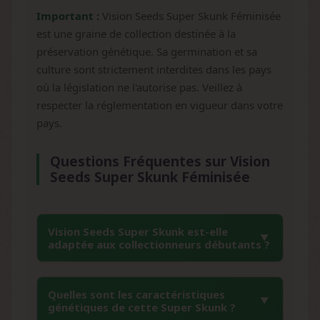
Important :
Vision Seeds Super Skunk Féminisée
est une graine de collection destinée à la
préservation génétique. Sa germination et sa
culture sont strictement interdites dans les pays
où la législation ne l'autorise pas. Veillez à
respecter la réglementation en vigueur dans votre
pays.
Questions Fréquentes sur Vision
Seeds Super Skunk Féminisée
Vision Seeds Super Skunk est-elle
adaptée aux collectionneurs débutants ?
Absolument, cette variété est reconnue pour
Quelles sont les caractéristiques
sa facilité exceptionnelle et sa stabilité
génétiques de cette Super Skunk ?
génétique. Vision Seeds Super Skunk