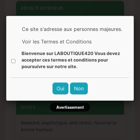
RÉCOLTE EXTÉRIEUR
Fin septembre - début octobre
Ce site s'adresse aux personnes majeures.
ARÔMES
Voir les Termes et Conditions
Bienvenue sur LABOUTIQUE420 Vous devez
Skunk, sucré, terreux, musqué
accepter ces termes et conditions pour
poursuivre sur notre site.
SAVEURS
Oui
Non
Bonbon sucré, épicé, fruité, notes d'agrumes
Avertissement
EFFETS
Relaxant, euphorique, anti-stress, favorise la
bonne humeur