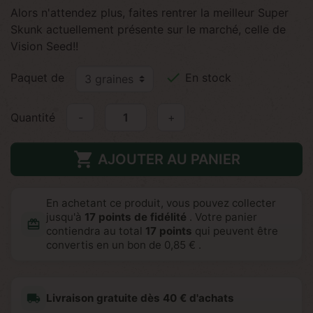
Alors n'attendez plus, faites rentrer la meilleur Super
Skunk actuellement présente sur le marché, celle de
Vision Seed!!

Paquet de
En stock
Quantité
-
+

AJOUTER AU PANIER
En achetant ce produit, vous pouvez collecter
jusqu'à
17
points de fidélité
. Votre panier
redeem
contiendra au total
17
points
qui peuvent être
convertis en un bon de
0,85 €
.
local_shipping
Livraison gratuite dès 40 € d'achats