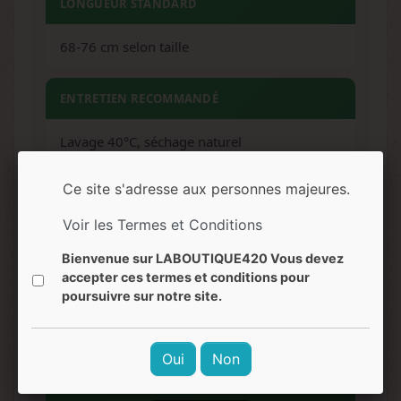
LONGUEUR STANDARD
68-76 cm selon taille
ENTRETIEN RECOMMANDÉ
Lavage 40°C, séchage naturel
Ce site s'adresse aux personnes majeures.
ACTIVITÉS RECOMMANDÉES
Voir les Termes et Conditions
Fitness, running, sports collectifs, lifestyle
Bienvenue sur LABOUTIQUE420 Vous devez
accepter ces termes et conditions pour
RÉSISTANCE
poursuivre sur notre site.
Haute résistance lavages répétés
Oui
Non
NIVEAU QUALITÉ