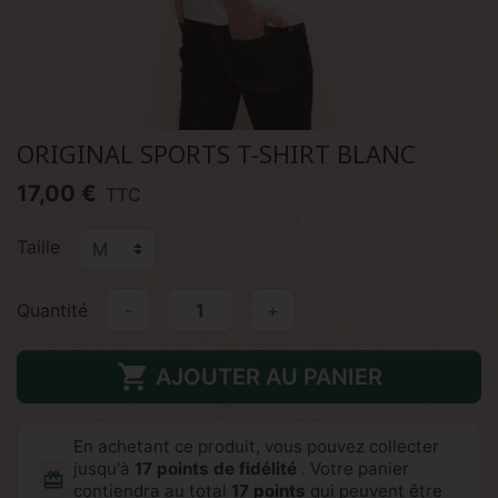
ORIGINAL SPORTS T-SHIRT BLANC
17,00 €
TTC
Taille
Quantité
-
+

AJOUTER AU PANIER
En achetant ce produit, vous pouvez collecter
jusqu'à
17
points de fidélité
. Votre panier
redeem
contiendra au total
17
points
qui peuvent être