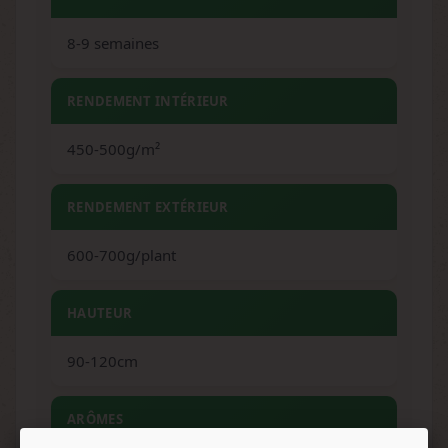
8-9 semaines
RENDEMENT INTÉRIEUR
450-500g/m²
RENDEMENT EXTÉRIEUR
600-700g/plant
HAUTEUR
90-120cm
ARÔMES