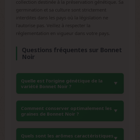
collection destinée à la préservation génétique. Sa
germination et sa culture sont strictement
interdites dans les pays où la législation ne
l'autorise pas. Veillez à respecter la
réglementation en vigueur dans votre pays.
Questions fréquentes sur Bonnet
Noir
Quelle est l'origine génétique de la
variété Bonnet Noir ?
Bonnet Noir provient d'un croisement
Comment conserver optimalement les
soigneusement sélectionné entre des lignées
graines de Bonnet Noir ?
indica premium. Cette génétique stable à
dominante indica (80/20) a été développée
Pour une conservation optimale, stockez les
pour préserver des caractéristiques uniques,
Quels sont les arômes caractéristiques
graines dans un endroit frais, sec et sombre,