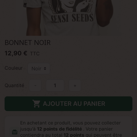
BONNET NOIR
12,90 €
TTC
Couleur
Quantité
-
+

AJOUTER AU PANIER
En achetant ce produit, vous pouvez collecter
jusqu'à
12
points de fidélité
. Votre panier
redeem
contiendra au total
12
points
qui peuvent être