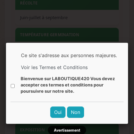
RÉCOLTE
Juin-juillet à septembre
TEMPÉRATURE GERMINATION
20-25°C
Ce site s'adresse aux personnes majeures.
ESPACEMENT
Voir les Termes et Conditions
Bienvenue sur LABOUTIQUE420 Vous devez
50-70 cm entre plants
accepter ces termes et conditions pour
poursuivre sur notre site.
HAUTEUR
Oui
Non
120-200 cm
EXPOSITION
Avertissement