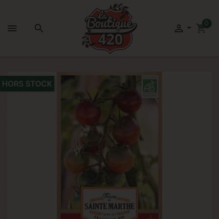
0



shopping_cart
HORS STOCK