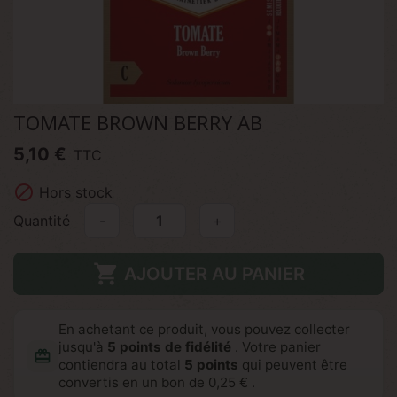
TOMATE BROWN BERRY AB
5,10 €
TTC

Hors stock
Quantité
-
+

AJOUTER AU PANIER
En achetant ce produit, vous pouvez collecter
jusqu'à
5
points de fidélité
. Votre panier
redeem
contiendra au total
5
points
qui peuvent être
convertis en un bon de
0,25 €
.