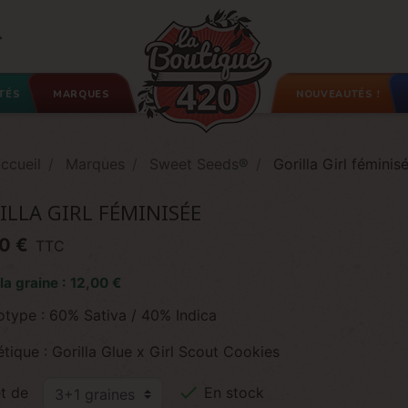

TÉS
MARQUES
NOUVEAUTÉS !
ccueil
Marques
Sweet Seeds®
Gorilla Girl féminis
ILLA GIRL FÉMINISÉE
0 €
TTC
 la graine : 12,00 €
otype : 60% Sativa / 40% Indica
tique : Gorilla Glue x Girl Scout Cookies

t de
En stock