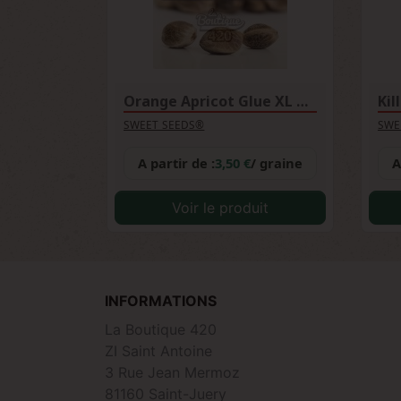
Orange Apricot Glue XL Auto
Kil
SWEET SEEDS®
SWE
A partir de :
3,50 €
/ graine
A
Voir le produit
INFORMATIONS
La Boutique 420
ZI Saint Antoine
3 Rue Jean Mermoz
81160 Saint-Juery