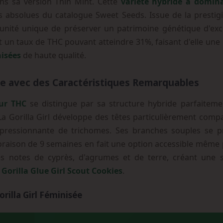
ans sa version Thin Mint. Cette
variété hybride à domin
absolues du catalogue Sweet Seeds. Issue de la prestigi
tunité unique de préserver un patrimoine génétique d'exc
t un taux de THC pouvant atteindre 31%, faisant d'elle un
nisées
de haute qualité.
e avec des Caractéristiques Remarquables
eur THC
se distingue par sa structure hybride parfaitemen
 La Gorilla Girl développe des têtes particulièrement comp
mpressionnante de trichomes. Ses branches souples se p
loraison de 9 semaines en fait une option accessible même 
 notes de cyprès, d'agrumes et de terre, créant une si
Gorilla Glue Girl Scout Cookies
.
rilla Girl Féminisée