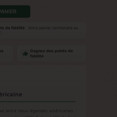
PANIER
ts de fidélité
. Votre panier contiendra au
€
.
es
Gagnez des points de

fidélité
éricaine
el entre deux légendes américaines :