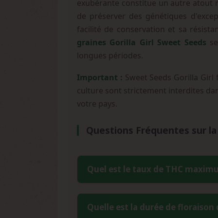
exubérante constitue un autre atout m
de préserver des génétiques d'except
facilité de conservation et sa résist
graines Gorilla Girl Sweet Seeds
se
longues périodes.
Important :
Sweet Seeds Gorilla Girl 
culture sont strictement interdites dan
votre pays.
Questions Fréquentes sur la 
Quel est le taux de THC maximum
La Gorilla Girl de Sweet Seeds peut
Quelle est la durée de floraison
entre 20% et 31%. Cette puissance rema