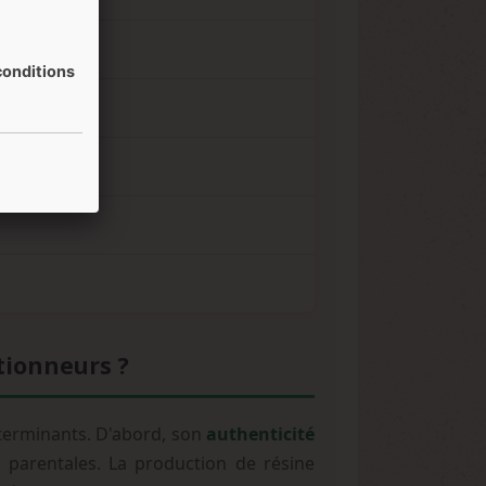
onditions
ctionneurs ?
éterminants. D'abord, son
authenticité
s parentales. La production de résine