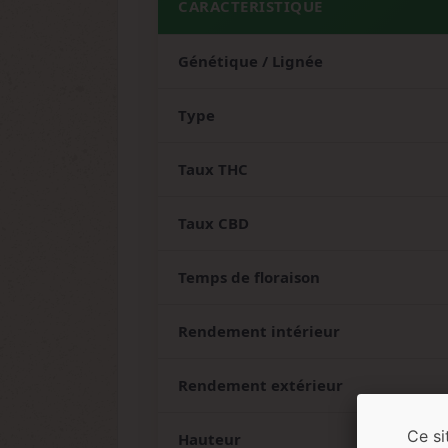
CARACTÉRISTIQUE
Génétique / Lignée
Type
Taux THC
Taux CBD
Temps de floraison
Rendement intérieur
Rendement extérieur
Ce si
Hauteur