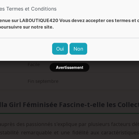
les Termes et Conditions
Cyprès, boisé, agrumes, terreux
enue sur LABOUTIQUE420 Vous devez accepter ces termes et c
oursuivre sur notre site.
Cyprès, agrumes, terre, bois
Psychoactif, stimulant, bien-être, créativité
Oui
Non
Facile
Avertissement
Fin septembre
a Girl Féminisée Fascine-t-elle les Colle
é auprès des passionnés s'explique par plusieurs facteurs d
tabilité remarquable et une fidélité aux caractéristique