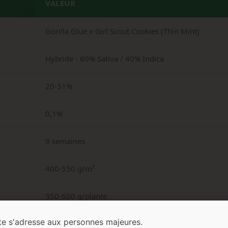
VALEUR
Gorilla Glue x Girl Scout Cookies (Thin Mint)
Hybride - 60% Sativa / 40% Indica
20-31%
0,1%
9 semaines
400-550 g/m²
350-600 g/plante
te s'adresse aux personnes majeures.
Moyenne à élevée