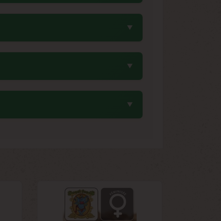
s. Cette durée relativement courte pour
apide tout en conservant les qualités
s, idéalement entre 6°C et 8°C avec un
er leur viabilité génétique sur le long
lection.
ies dans sa version phénotype Thin Mint.
ux arômes complexes et à la structure
 Les deux parents, Gorilla Glue et Girl
s. Cette caractéristique héréditaire se
témoignent de la qualité supérieure de