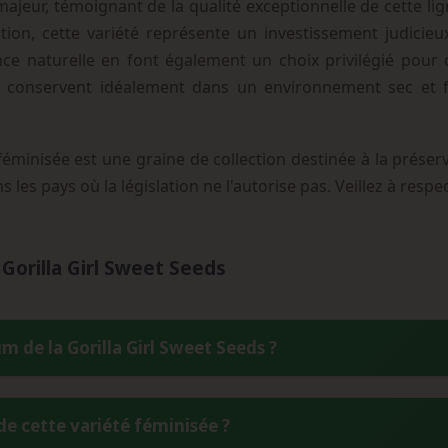
ajeur, témoignant de la qualité exceptionnelle de cette lig
ion, cette variété représente un investissement judicieu
ance naturelle en font également un choix privilégié pour 
 conservent idéalement dans un environnement sec et fra
féminisée est une graine de collection destinée à la préser
s les pays où la législation ne l'autorise pas. Veillez à res
Gorilla Girl Sweet Seeds
 de la Gorilla Girl Sweet Seeds ?
 atteindre un taux de THC exceptionnel de 31% maximum, avec 
 de cette variété féminisée ?
rquable en fait l'une des variétés les plus concentrées du cata