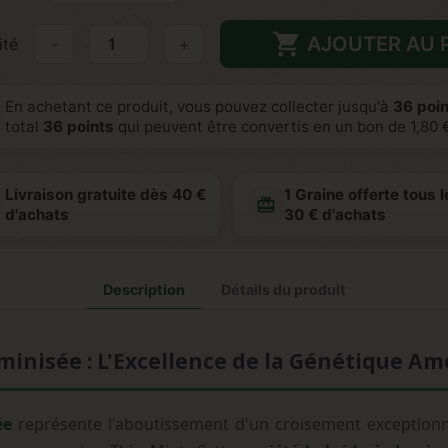

AJOUTER AU 
ité
-
+
En achetant ce produit, vous pouvez collecter jusqu'à
36
poin
total
36
points
qui peuvent être convertis en un bon de
1,80 
Livraison gratuite dès 40 €
1 Graine offerte tous l
redeem
d'achats
30 € d'achats
Description
Détails du produit
éminisée : L'Excellence de la Génétique Am
ée
représente l'aboutissement d'un croisement exceptionn