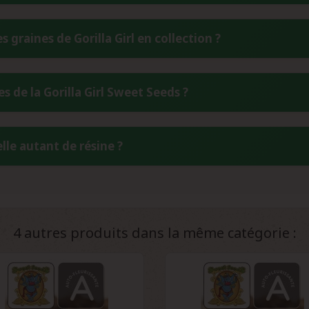
et Girl Scout Cookies.
Girl Sweet Seeds s'étend sur 9 semaines en conditions contrôlée
graines de Gorilla Girl en collection ?
itue un avantage appréciable, permettant une rotation plus r
ricaine.
ez les graines de Gorilla Girl dans un environnement sec et frai
s de la Gorilla Girl Sweet Seeds ?
ez des contenants hermétiques à l'abri de la lumière pour préserv
vation des caractéristiques exceptionnelles de cette variété de col
ntre deux légendes américaines : Gorilla Glue et Girl Scout Cook
lle autant de résine ?
t la puissance et la production de résine de la Gorilla Glue a
nt une variété hybride d'exception.
 de la Gorilla Girl s'explique par son héritage génétique unique.
 capacité à développer une quantité impressionnante de trichome
créant des têtes particulièrement résineuses et compactes qui 
4 autres produits dans la même catégorie :