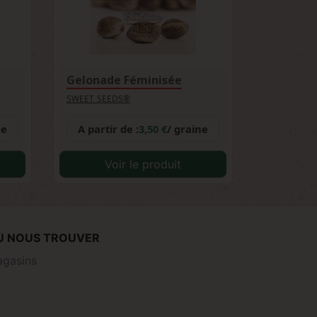
Gelonade Féminisée
SWEET SEEDS®
ne
A partir de :
3,50 €
/ graine
Voir le produit
Ù NOUS TROUVER
gasins