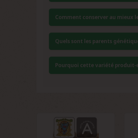
légendaire de ses parents Gorilla Glue 
La période de floraison de la Gorilla 
Comment conserver au mieux les 
une variété à dominance sativa const
exceptionnelles de cette génétique amé
Pour une conservation optimale, stock
Quels sont les parents génétique
taux d'humidité inférieur à 9%. Utilis
terme. Cette méthode garantit la préser
La Gorilla Girl résulte du croisement e
Pourquoi cette variété produit-e
Cette combinaison exceptionnelle uni
équilibrée des Girl Scout Cookies, créa
La production de résine exceptionnelle
Scout Cookies, sont reconnus pour leur
trouve amplifiée dans le croisement, 
cette génétique.