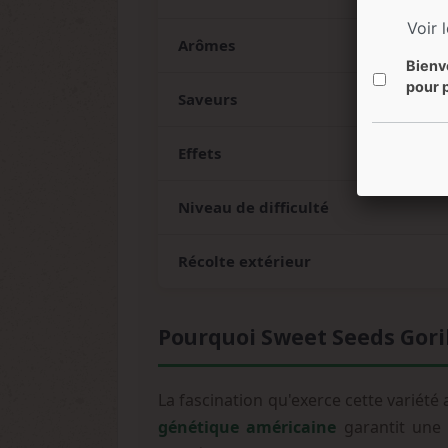
Voir 
Arômes
Bienv
pour p
Saveurs
Effets
Niveau de difficulté
Récolte extérieur
Pourquoi Sweet Seeds Gorill
La fascination qu'exerce cette variét
génétique américaine
garantit une s