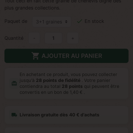
Tout ceci en fait cette graine de chènevis digne des
plus grandes collections.

Paquet de
En stock
Quantité
-
+

AJOUTER AU PANIER
En achetant ce produit, vous pouvez collecter
jusqu'à
28
points de fidélité
. Votre panier
redeem
contiendra au total
28
points
qui peuvent être
convertis en un bon de
1,40 €
.
local_shipping
Livraison gratuite dès 40 € d'achats