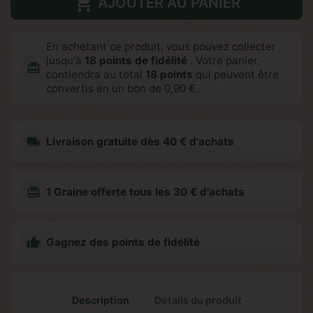

AJOUTER AU PANIER
En achetant ce produit, vous pouvez collecter
jusqu'à
18
points de fidélité
. Votre panier
redeem
contiendra au total
18
points
qui peuvent être
convertis en un bon de
0,90 €
.
local_shipping
Livraison gratuite dès 40 € d'achats
redeem
1 Graine offerte tous les 30 € d'achats

Gagnez des points de fidélité
Description
Détails du produit