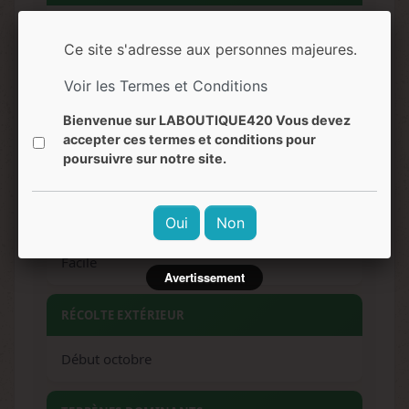
Agrumes, citron vert, notes sucrées, touches
métalliques
Ce site s'adresse aux personnes majeures.
Voir les Termes et Conditions
EFFETS
Bienvenue sur LABOUTIQUE420 Vous devez
accepter ces termes et conditions pour
Relaxation profonde, euphorie douce,
poursuivre sur notre site.
stimulation créative
NIVEAU DE DIFFICULTÉ
Oui
Non
Facile
Avertissement
RÉCOLTE EXTÉRIEUR
Début octobre