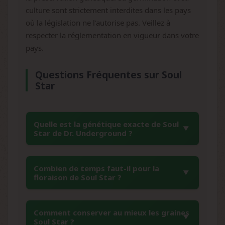
culture sont strictement interdites dans les pays
où la législation ne l'autorise pas. Veillez à
respecter la réglementation en vigueur dans votre
pays.
Questions Fréquentes sur Soul
Star
Quelle est la génétique exacte de Soul
Star de Dr. Underground ?
Soul Star résulte du croisement entre Sensi
Combien de temps faut-il pour la
Star 2004 et Peyote Purple, créant une variété
floraison de Soul Star ?
à dominance Indica (70% Indica / 30% Sativa).
Cette combinaison génétique apporte la
Soul Star présente une période de floraison
robustesse de Sensi Star et les
Comment conserver au mieux les graines
relativement rapide de 8 à 9 semaines. En
Soul Star ?
caractéristiques colorées de Peyote Purple,