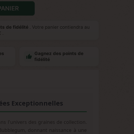
PANIER
ts de fidélité
. Votre panier contiendra au
€
.
es
Gagnez des points de

fidélité
ées Exceptionnelles
 l'univers des graines de collection.
t Bubblegum, donnant naissance à une