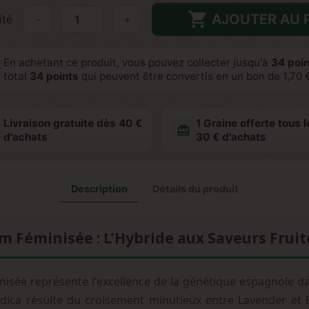

AJOUTER AU 
ité
-
+
En achetant ce produit, vous pouvez collecter jusqu'à
34
poin
total
34
points
qui peuvent être convertis en un bon de
1,70 
Livraison gratuite dès 40 €
1 Graine offerte tous l
redeem
d'achats
30 € d'achats
Description
Détails du produit
 Féminisée : L'Hybride aux Saveurs Fruit
ée représente l'excellence de la génétique espagnole dans
ndica résulte du croisement minutieux entre Lavender e