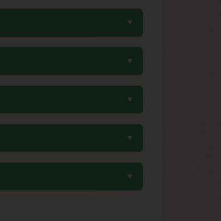
e melon mûr et de fraise fraîche. Ces
subtiles notes florales héritées de sa
nnaissable.
floraison relativement rapide pour une
ent généralement entre fin septembre et
t sec avec un taux d'humidité inférieur
les graines dans un récipient hermétique
génétique espagnole développée par Dr
es et la productivité de Bubblegum. Le
s pigments naturels activés par des
cipalement de Lavender se manifeste