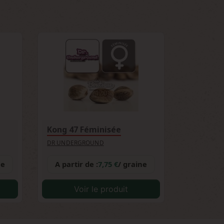
ui font la réputation esthétique de cette
Kong 47 Féminisée
DR UNDERGROUND
ne
A partir de :
7,75 €
/ graine
Voir le produit