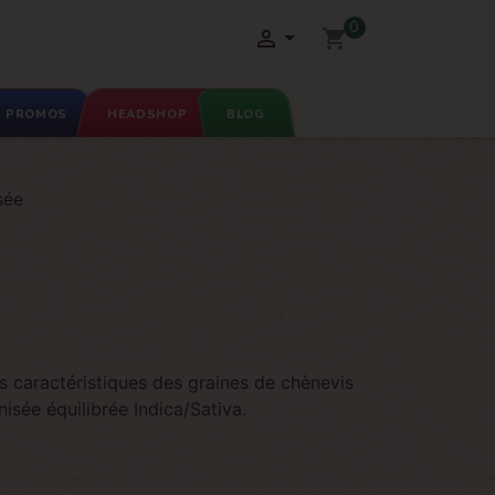
0

shopping_cart
PROMOS
HEADSHOP
BLOG
sée
 caractéristiques des graines de chènevis
sée équilibrée Indica/Sativa.