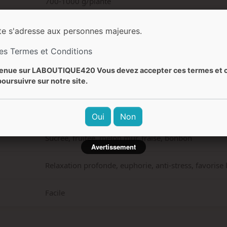
700-1000 g/plante
80-120 cm
te s'adresse aux personnes majeures.
les Termes et Conditions
150-200 cm
enue sur LABOUTIQUE420 Vous devez accepter ces termes et c
oursuivre sur notre site.
Fin septembre - début octobre
Melon, fraise, citron, notes florales, chewing-gum
Oui
Non
Sucrée, fruitée, melon mûr, fraise, bonbon
Avertissement
Relaxation profonde, euphorie, anti-stress, favorise
Facile