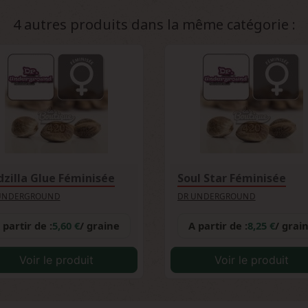
ature entre le jour et la nuit, créant ces nuances spectaculaires q
4 autres produits dans la même catégorie :
zilla Glue Féminisée
Soul Star Féminisée
UNDERGROUND
DR UNDERGROUND
 partir de :
5,60 €
/ graine
A partir de :
8,25 €
/ grai
Voir le produit
Voir le produit