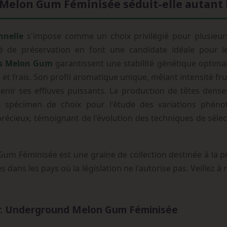
Melon Gum Féminisée séduit-elle autant l
nnelle
s'impose comme un choix privilégié pour plusieurs
ité de préservation en font une candidate idéale pour 
es Melon Gum
garantissent une stabilité génétique optimal
 frais. Son profil aromatique unique, mêlant intensité frui
enir ses effluves puissants. La production de têtes denses
n spécimen de choix pour l'étude des variations phéno
récieux, témoignant de l'évolution des techniques de sélec
m Féminisée est une graine de collection destinée à la p
es dans les pays où la législation ne l'autorise pas. Veillez 
r. Underground Melon Gum Féminisée