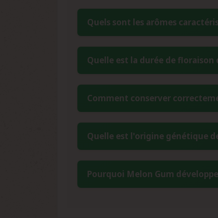
Quels sont les arômes caractér
Dr. Underground Melon Gum se disting
Quelle est la durée de floraiso
arômes fruités principaux s'accompagn
génétique Lavender. Cette combinaison 
La période de floraison de Melon Gum 
Comment conserver correctemen
dominance Indica constitue l'un des at
début octobre selon les conditions clim
Pour préserver la viabilité des graine
Quelle est l'origine génétique 
à 10%, à une température stable entre 4
avec un absorbeur d'humidité. Évitez les
Melon Gum résulte du croisement entr
Pourquoi Melon Gum développe-t-
Underground combine la relaxation pro
résultat est un hybride à dominance Ind
Les couleurs violettes et rouges d
températures plus fraîches en fin 