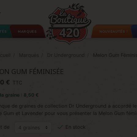

TÉS
MARQUES
NOUVEAUTÉS !
cueil
Marques
Dr Underground
Melon Gum Fémini
ON GUM FÉMINISÉE
0 €
TTC
 la graine : 8,50 €
nque de graines de collection Dr Underground a accordé les
e Gum et Lavender pour vous présenter la Melon Gum fémini

t de
En stock