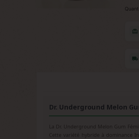
Quant
redeem
local_shipping
Dr. Underground Melon Gum
La Dr. Underground Melon Gum Féminis
Cette variété hybride à dominance I