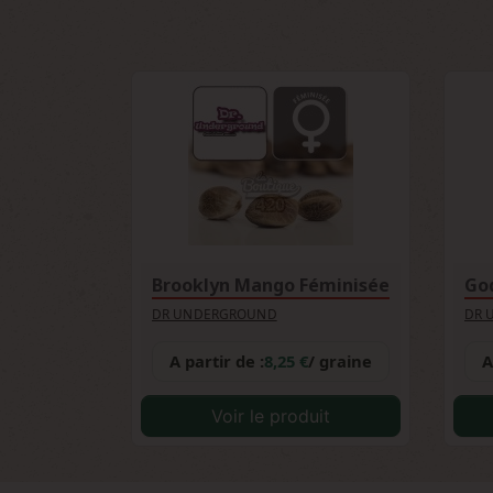
particulièrement lors d'écarts de tempér
variété.
Brooklyn Mango Féminisée
God
DR UNDERGROUND
DR 
A partir de :
8,25 €
/ graine
A
Voir le produit