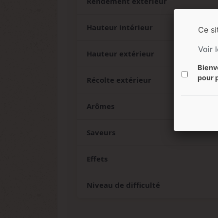
Rendement extérieur
Hauteur intérieur
Ce si
Voir 
Hauteur extérieur
Bienv
pour p
Récolte extérieur
Arômes
Saveurs
Effets
Niveau de difficulté