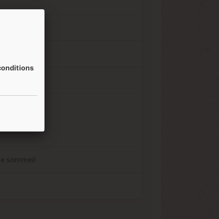
onditions
 le sommeil