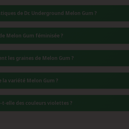
istiques de Dr. Underground Melon Gum ?
ue par son profil aromatique complexe dominé par des notes d
n de Melon Gum féminisée ?
ent de nuances de citron acidulé, de chewing-gum sucré et de 
unique crée un bouquet olfactif particulièrement intense et reco
féminisée s'étend sur 7 à 8 semaines, soit 49 à 57 jours. Cette 
t les graines de Melon Gum ?
outs majeurs de cette variété. En extérieur, la récolte intervi
atiques.
s Melon Gum, il est essentiel de les stocker dans un environnemen
de la variété Melon Gum ?
 et 8°C. Un réfrigérateur constitue l'endroit idéal, en plaçant 
 variations de température et l'exposition à la lumière directe.
e deux variétés emblématiques : Lavender et Bubblegum. Cette 
elle des couleurs violettes ?
fonde et les notes florales de Lavender avec les saveurs sucré
ica (70% Indica / 30% Sativa) aux caractéristiques équilibrées.
e Melon Gum proviennent de la production d'anthocyanes, de
de floraison. Cette caractéristique génétique héritée prin