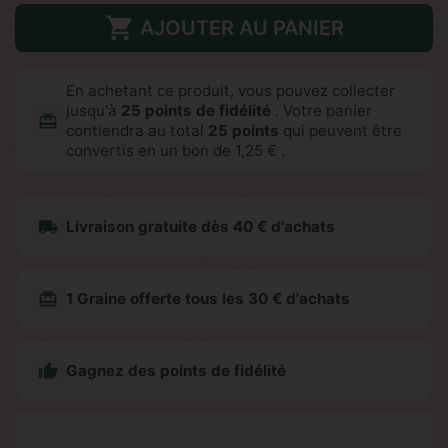

AJOUTER AU PANIER
En achetant ce produit, vous pouvez collecter
jusqu'à
25
points de fidélité
. Votre panier
redeem
contiendra au total
25
points
qui peuvent être
convertis en un bon de
1,25 €
.
local_shipping
Livraison gratuite dès 40 € d'achats
redeem
1 Graine offerte tous les 30 € d'achats

Gagnez des points de fidélité