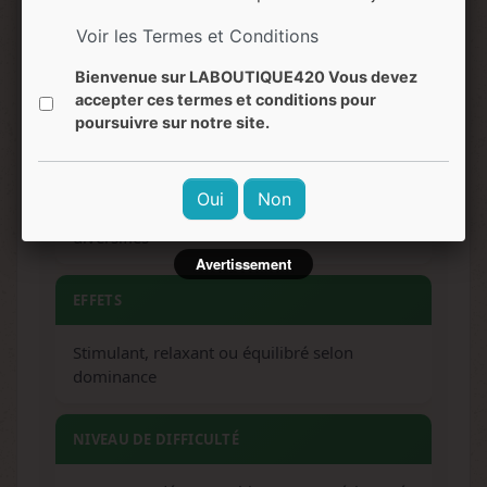
Voir les Termes et Conditions
ARÔMES
Bienvenue sur LABOUTIQUE420 Vous devez
Fruité, terreux, épicé selon variété
accepter ces termes et conditions pour
poursuivre sur notre site.
SAVEURS
Oui
Non
Notes exotiques et profils traditionnels
diversifiés
Avertissement
EFFETS
Stimulant, relaxant ou équilibré selon
dominance
NIVEAU DE DIFFICULTÉ