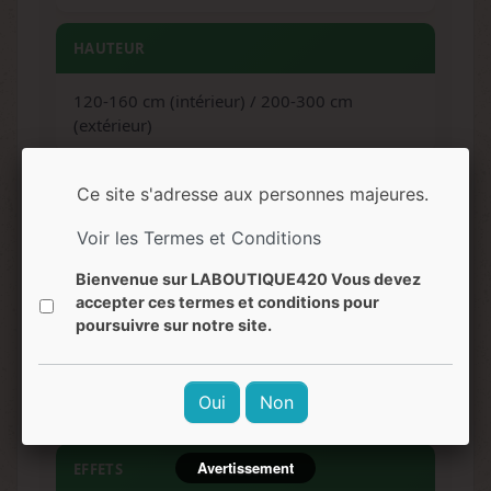
HAUTEUR
120-160 cm (intérieur) / 200-300 cm
(extérieur)
ARÔMES
Ce site s'adresse aux personnes majeures.
Voir les Termes et Conditions
Fruits tropicaux, carotte, ananas, mangue,
orange
Bienvenue sur LABOUTIQUE420 Vous devez
accepter ces termes et conditions pour
poursuivre sur notre site.
SAVEURS
Smoothie tropical, agrumes, épices douces,
Oui
Non
notes florales
Avertissement
EFFETS