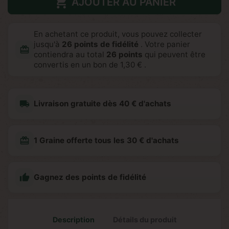

AJOUTER AU PANIER
En achetant ce produit, vous pouvez collecter
jusqu'à
26
points de fidélité
. Votre panier
redeem
contiendra au total
26
points
qui peuvent être
convertis en un bon de
1,30 €
.
local_shipping
Livraison gratuite dès 40 € d'achats
redeem
1 Graine offerte tous les 30 € d'achats

Gagnez des points de fidélité
Description
Détails du produit