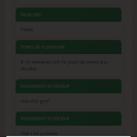
TAUX CBD
Faible
TEMPS DE FLORAISON
8-10 semaines (65-70 jours du semis à la
récolte)
RENDEMENT INTÉRIEUR
400-450 g/m²
RENDEMENT EXTÉRIEUR
100-150 g/plante