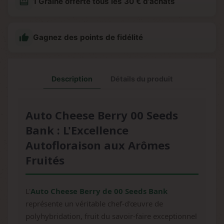
redeem
1 Graine offerte tous les 30 € d'achats

Gagnez des points de fidélité
Description
Détails du produit
Auto Cheese Berry 00 Seeds
Bank : L'Excellence
Autofloraison aux Arômes
Fruités
L'
Auto Cheese Berry de 00 Seeds Bank
représente un véritable chef-d'œuvre de
polyhybridation, fruit du savoir-faire exceptionnel