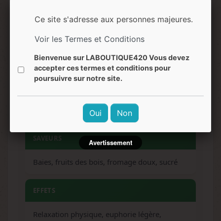
Ce site s'adresse aux personnes majeures.
HAUTEUR
Voir les Termes et Conditions
70-90 cm (intérieur) / 90-130 cm (extérieur)
Bienvenue sur LABOUTIQUE420 Vous devez
accepter ces termes et conditions pour
ARÔMES
poursuivre sur notre site.
Fruits rouges, myrtille, fromage, fruité,
terreux
Oui
Non
SAVEURS
Avertissement
Baies, fruits des bois, fromage doux, sucré
EFFETS
Relaxation physique, euphorie légère,