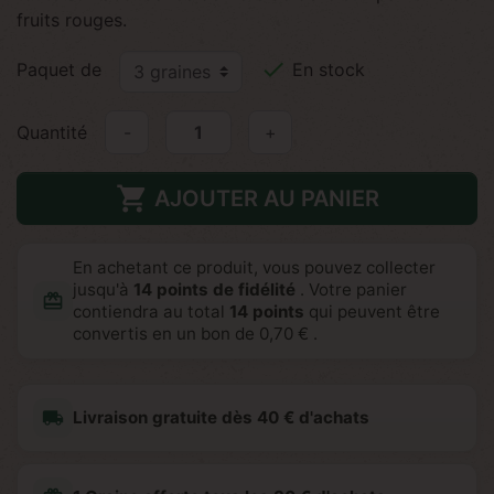
fruits rouges.

Paquet de
En stock
Quantité
-
+

AJOUTER AU PANIER
En achetant ce produit, vous pouvez collecter
jusqu'à
14
points de fidélité
. Votre panier
redeem
contiendra au total
14
points
qui peuvent être
convertis en un bon de
0,70 €
.
local_shipping
Livraison gratuite dès 40 € d'achats