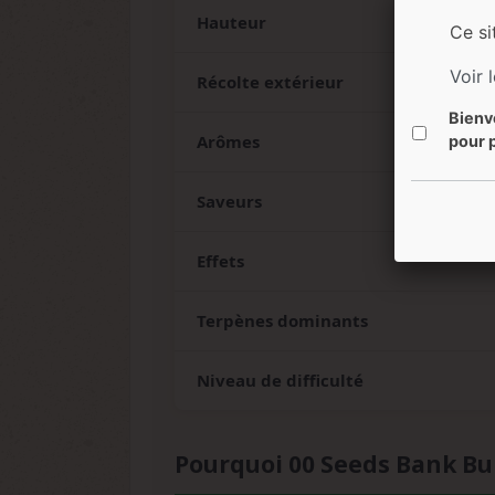
Hauteur
Ce si
Voir 
Récolte extérieur
Bienv
Arômes
pour p
Saveurs
Effets
Terpènes dominants
Niveau de difficulté
Pourquoi 00 Seeds Bank Bu