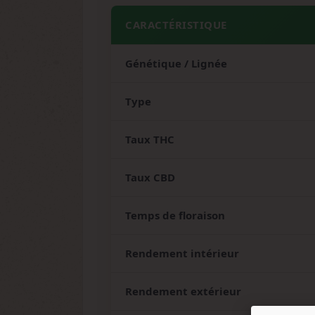
CARACTÉRISTIQUE
Génétique / Lignée
Type
Taux THC
Taux CBD
Temps de floraison
Rendement intérieur
Rendement extérieur