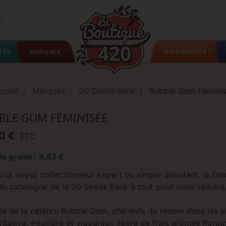

TÉS
MARQUES
NOUVEAUTÉS !
cueil
Marques
00 Seeds Bank
Bubble Gum Fémini
BLE GUM FÉMINISÉE
0 €
TTC
 la graine : 4,83 €
ous soyez collectionneur expert ou simple débutant, la fa
 du catalogue de la 00 Seeds Bank à tout pour vous séduire
ite de la célèbre Bubble Gum, chènevis de renom dans les 
/Sativa, équilibré et vigoureux libère de frais arômes flora