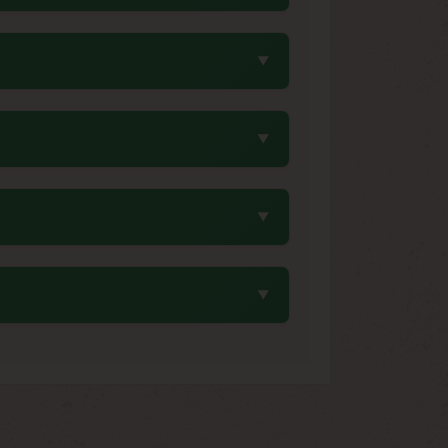
g-gum à la fraise, enrichi de notes de
ique originale des années 90, est portée
subtilement épicé.
ines. Cette durée relativement courte,
a récolte s'effectue généralement début
is, sec et à l'abri de la lumière. Une
ontenants hermétiques avec des sachets
al de votre collection.
gneusement stabilisée par ce breeder
riginal qui a fait la renommée de cette
servation fidèle des caractéristiques
aptation à différents environnements de
 les risques de variations indésirables.
riété particulièrement appréciée des