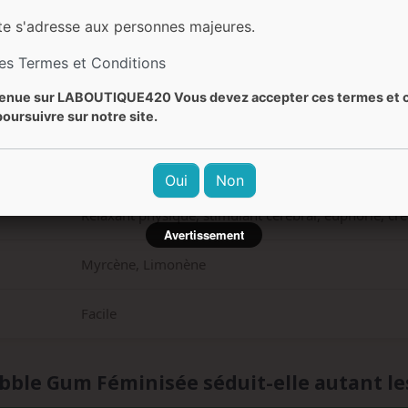
80-110 cm (intérieur) / 200-250 cm (extérieur)
te s'adresse aux personnes majeures.
les Termes et Conditions
Début septembre
enue sur LABOUTIQUE420 Vous devez accepter ces termes et c
Fraise, fruits rouges, sucré, floral, mentholé, épicé
oursuivre sur notre site.
Chewing-gum fraise, fruité, sucré, bonbon
Oui
Non
Relaxant physique, stimulant cérébral, euphorie, cré
Avertissement
Myrcène, Limonène
Facile
bble Gum Féminisée séduit-elle autant le