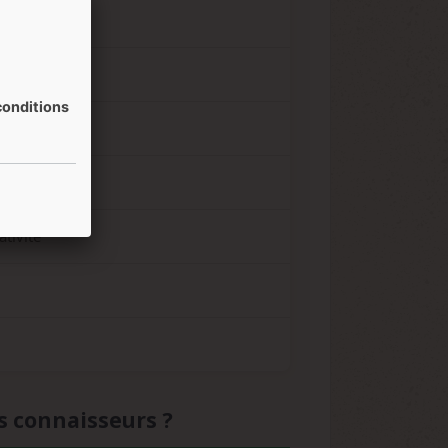
onditions
ativité
s connaisseurs ?