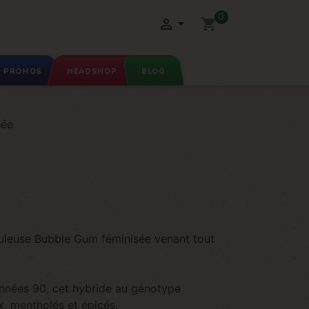
0

shopping_cart
PROMOS
HEADSHOP
BLOG
sée
buleuse Bubble Gum féminisée venant tout
.
années 90, cet hybride au génotype
ux, mentholés et épicés.