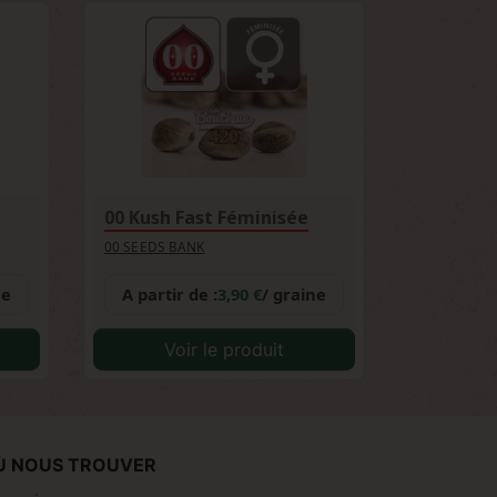
00 Kush Fast Féminisée
00 SEEDS BANK
ne
A partir de :
3,90 €
/ graine
Voir le produit
Ù NOUS TROUVER