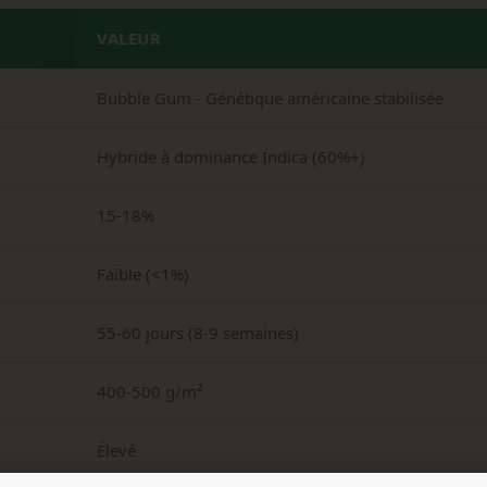
VALEUR
Bubble Gum - Génétique américaine stabilisée
Hybride à dominance Indica (60%+)
15-18%
Faible (<1%)
55-60 jours (8-9 semaines)
400-500 g/m²
Élevé