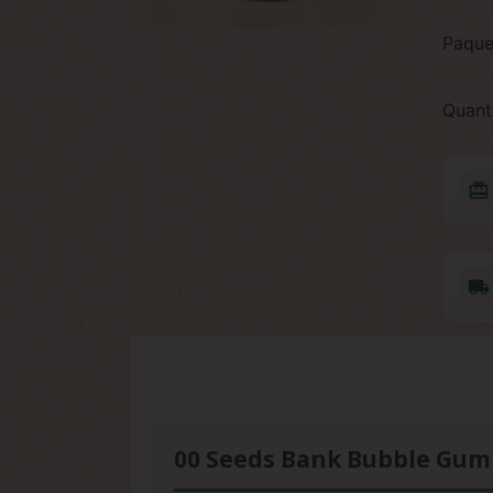
Paque
Quant
redeem
local_shipping
00 Seeds Bank Bubble Gum 