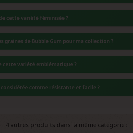
actérise par un bouquet aromatique unique rappelant le chewin
 de cette variété féminisée ?
uches mentholées. Cette signature olfactive, héritée de la génét
cène et le limonène, créant un profil à la fois fruité, floral et 
période de floraison de 55 à 60 jours, soit environ 8 à 9 sema
 graines de Bubble Gum pour ma collection ?
fait une variété appréciée pour sa prévisibilité. En extérieur, l
itions climatiques difficiles de l'automne.
 de vos graines Bubble Gum, conservez-les dans un endroit fra
de cette variété emblématique ?
c un taux d'humidité inférieur à 9% est idéale. Utilisez des c
t vos échantillons avec la date d'acquisition pour un suivi optim
ient d'une lignée américaine authentique des années 90, soi
 considérée comme résistante et facile ?
minance Indica conserve l'intégralité du patrimoine génétique o
erdam. La stabilisation effectuée par 00 Seeds garantit la pré
ble Gum provient de sa génétique robuste et de sa capacité d'ad
re une vigueur naturelle, tandis que sa stabilité génétique réduit
 à sa tolérance aux stress environnementaux, en fait une va
4 autres produits dans la même catégorie :
s ou expérimentés.