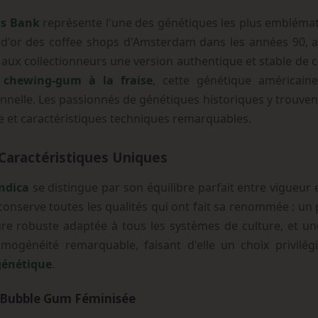
ds Bank
représente l'une des génétiques les plus emblémati
e d'or des coffee shops d'Amsterdam dans les années 90, 
aux collectionneurs une version authentique et stable de c
e chewing-gum à la fraise
, cette génétique américaine
nnelle. Les passionnés de génétiques historiques y trouvent
ue et caractéristiques techniques remarquables.
Caractéristiques Uniques
ndica
se distingue par son équilibre parfait entre vigueur e
 conserve toutes les qualités qui ont fait sa renommée : un
cture robuste adaptée à tous les systèmes de culture, et u
mogénéité remarquable, faisant d'elle un choix privilég
 génétique
.
k Bubble Gum Féminisée