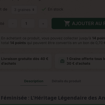

t de
En stock

AJOUTER AU 
ité
-
+
En achetant ce produit, vous pouvez collecter jusqu'à
14
point
total
14
points
qui peuvent être convertis en un bon de
0,70 
Livraison gratuite dès 40 €
1 Graine offerte tous l
redeem
d'achats
30 € d'achats
Description
Détails du produit
Féminisée : L'Héritage Légendaire des A