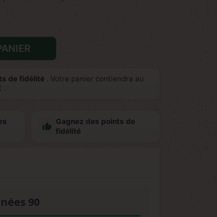
PANIER
s de fidélité
. Votre panier contiendra au
€
.
es
Gagnez des points de

fidélité
nnées 90