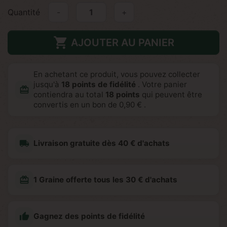
Quantité
-
+

AJOUTER AU PANIER
En achetant ce produit, vous pouvez collecter
jusqu'à
18
points de fidélité
. Votre panier
redeem
contiendra au total
18
points
qui peuvent être
convertis en un bon de
0,90 €
.
local_shipping
Livraison gratuite dès 40 € d'achats
redeem
1 Graine offerte tous les 30 € d'achats

Gagnez des points de fidélité