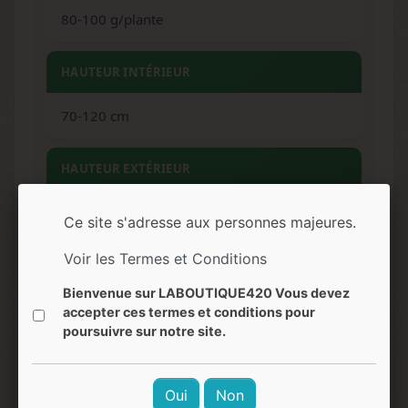
80-100 g/plante
HAUTEUR INTÉRIEUR
70-120 cm
HAUTEUR EXTÉRIEUR
100-120 cm
Ce site s'adresse aux personnes majeures.
Voir les Termes et Conditions
ARÔMES
Bienvenue sur LABOUTIQUE420 Vous devez
Melon, fraise, chewing-gum, agrumes, floral
accepter ces termes et conditions pour
poursuivre sur notre site.
SAVEURS
Oui
Non
Sucré, fruité, melon mûr, fraise, bubble-gum