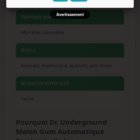
Avertissement
TERPÈNES DOMINANTS
Myrcène, Limonène
EFFETS
Relaxant, euphorique, apaisant, anti-stress
NIVEAU DE DIFFICULTÉ
Facile
Pourquoi Dr. Underground
Melon Gum Automatique