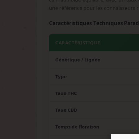
une référence pour les connaisseurs r
Caractéristiques Techniques Parad
CARACTÉRISTIQUE
Génétique / Lignée
Type
Taux THC
Taux CBD
Temps de floraison