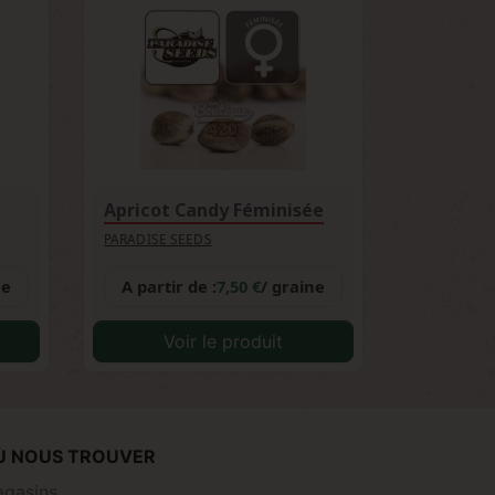
Apricot Candy Féminisée
PARADISE SEEDS
ne
A partir de :
7,50 €
/ graine
Voir le produit
Ù NOUS TROUVER
gasins