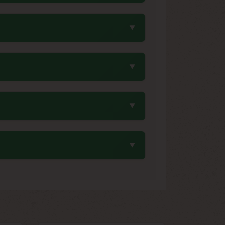
tte rapidité remarquable est due à son
 photopériode, rendant cette variété
on.
le d'environ 0.1%. Ce profil équilibré
ives dans un format autofloraison plus
ais, idéalement entre 6 et 8°C, à l'abri
hydratants et d'un contenant hermétique
it un excellent choix pour débuter une
le prévisible permettent aux nouveaux
diesel caractéristiques, enrichies de
fèrent à cette graine autofloraison une