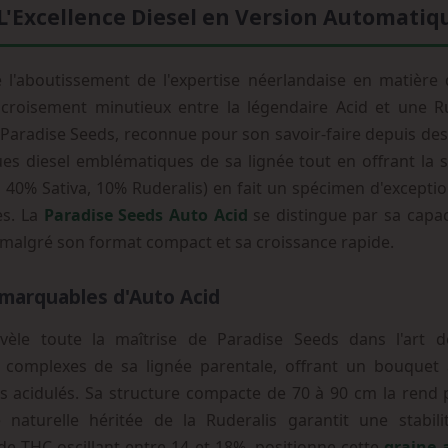
 L'Excellence Diesel en Version Automatiq
 l'aboutissement de l'expertise néerlandaise en matière 
croisement minutieux entre la légendaire Acid et une R
Paradise Seeds, reconnue pour son savoir-faire depuis des
ues diesel emblématiques de sa lignée tout en offrant la 
a, 40% Sativa, 10% Ruderalis) en fait un spécimen d'excepti
es. La
Paradise Seeds Auto Acid
se distingue par sa capac
e malgré son format compact et sa croissance rapide.
emarquables d'Auto Acid
évèle toute la maîtrise de Paradise Seeds dans l'art d
 complexes de sa lignée parentale, offrant un bouquet
acidulés. Sa structure compacte de 70 à 90 cm la rend 
e naturelle héritée de la Ruderalis garantit une stabil
de THC oscillant entre 14 et 18%, positionne cette
graine 