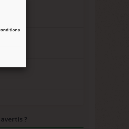
onditions
avertis ?