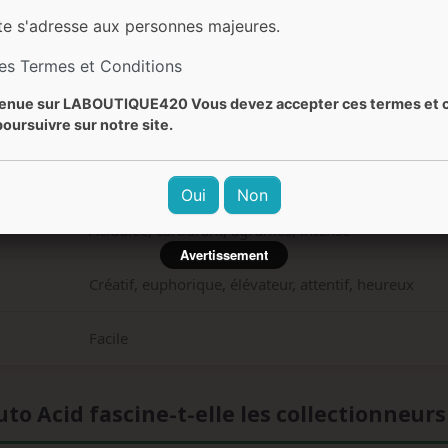
400g/m²
te s'adresse aux personnes majeures.
les Termes et Conditions
75g/plante
enue sur LABOUTIQUE420 Vous devez accepter ces termes et c
70-90cm (intérieur et extérieur)
oursuivre sur notre site.
Diesel, acide, pamplemousse, agrumes
Oui
Non
Acidulée, carburant, agrumes, intense
Avertissement
Créatif, euphorique, élévateur, attentif, heureux
Facile
o Acid fascine-t-elle les collectionneurs 