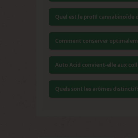
Paradise Seeds Auto Acid présente un 
Quel est le profil cannabinoïde 
héritage Ruderalis qui permet une t
particulièrement intéressante pour les
Cette variété de collection présente 
Comment conserver optimalement
reflète l'héritage génétique de la li
accessible aux collectionneurs débutan
Pour préserver la viabilité génétique d
Auto Acid convient-elle aux col
de la lumière directe. Un taux d'humid
garantit une conservation optimale de 
Absolument. Paradise Seeds Auto Acid 
Quels sont les arômes distinctif
collection de génétiques autoflorais
collectionneurs d'appréhender sereinem
Cette variété de collection se disti
nuances de pamplemousse et d'agrumes a
intensité olfactive remarquable, rare d