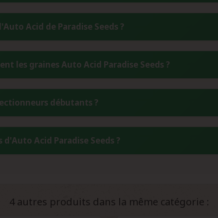
cycle complet de 10 à 12 semaines de la graine à la maturité. Ce
d'Auto Acid de Paradise Seeds ?
ransition automatique vers la floraison sans dépendre de la
 collectionneurs étudiant les mécanismes génétiques d'autoflorais
un taux de THC compris entre 14 et 18%, avec un taux de CBD faib
 les graines Auto Acid Paradise Seeds ?
gnée Acid originale, préservant ses caractéristiques psychoact
ts.
'Auto Acid, conservez les graines dans un environnement sec et fr
lectionneurs débutants ?
ité inférieur à 9% est recommandé. L'utilisation de sachets dés
cette précieuse génétique Paradise Seeds.
est classée comme une variété de difficulté facile, ce qui en fa
s d'Auto Acid Paradise Seeds ?
on. Sa stabilité génétique, sa résistance naturelle et son cyc
ent les caractéristiques des variétés automatiques de qualité.
ngue par un bouquet aromatique complexe dominé par des notes 
cidulés. Les terpènes préservés de la lignée Acid originale con
ans les variétés automatiques de cette génération.
4 autres produits dans la même catégorie :