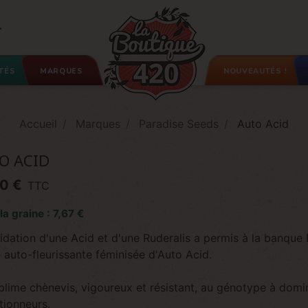

TÉS
MARQUES
NOUVEAUTÉS !
Accueil
Marques
Paradise Seeds
Auto Acid
O ACID
0 €
TTC
 la graine : 7,67 €
idation d'une Acid et d'une Ruderalis a permis à la banque
 auto-fleurissante féminisée d'Auto Acid.
blime chènevis, vigoureux et résistant, au génotype à domi
tionneurs.