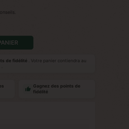
onseils.
PANIER
ts de fidélité
. Votre panier contiendra au
€
.
es
Gagnez des points de

fidélité