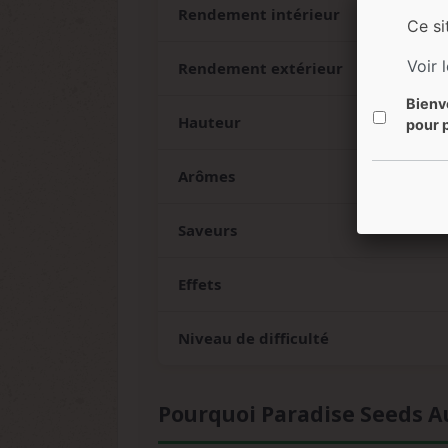
Rendement intérieur
Ce si
Voir 
Rendement extérieur
Bienv
Hauteur
pour p
Arômes
Saveurs
Effets
Niveau de difficulté
Pourquoi Paradise Seeds Aut