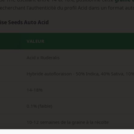
echerchant l'authenticité du profil Acid dans un format aut
ise Seeds Auto Acid
VALEUR
Acid x Ruderalis
Hybride autofloraison - 50% Indica, 40% Sativa, 10%
14-18%
0.1% (faible)
10-12 semaines de la graine à la récolte