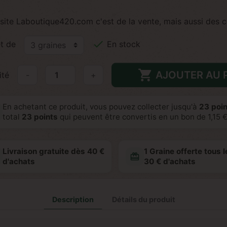
site Laboutique420.com c'est de la vente, mais aussi des c

t de
En stock

AJOUTER AU 
ité
-
+
En achetant ce produit, vous pouvez collecter jusqu'à
23
poin
total
23
points
qui peuvent être convertis en un bon de
1,15 
Livraison gratuite dès 40 €
1 Graine offerte tous l
redeem
d'achats
30 € d'achats
Description
Détails du produit