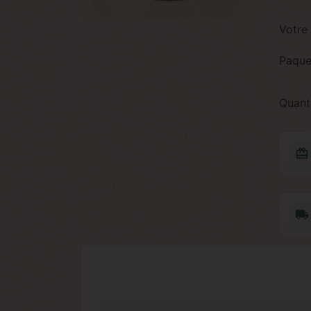
Votre 
Paque
Quant
redeem
local_shipping