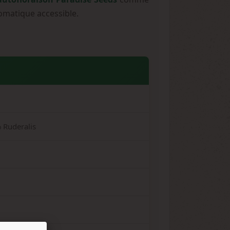
omatique accessible.
 Ruderalis