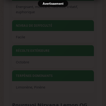
Avertissement
Énergisant, motivant, heureux, créatif,
euphorique
NIVEAU DE DIFFICULTÉ
Facile
RÉCOLTE EXTÉRIEURE
Octobre
TERPÈNES DOMINANTS
Limonène, Pinène
Pourquoi Nirvana Lemon OG