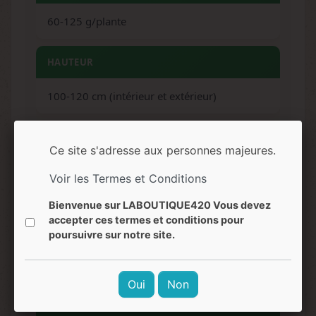
60-125 g/plante
HAUTEUR
100-120 cm (intérieur et extérieur)
ARÔMES
Ce site s'adresse aux personnes majeures.
Citron, pin, agrumes, ananas
Voir les Termes et Conditions
Bienvenue sur LABOUTIQUE420 Vous devez
SAVEURS
accepter ces termes et conditions pour
poursuivre sur notre site.
Citron frais, pin, notes florales, agrumes
acidulés
Oui
Non
EFFETS