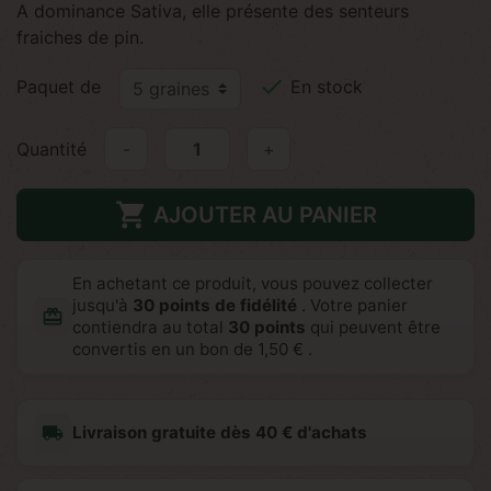
A dominance Sativa, elle présente des senteurs
fraiches de pin.

Paquet de
En stock
Quantité
-
+

AJOUTER AU PANIER
En achetant ce produit, vous pouvez collecter
jusqu'à
30
points de fidélité
. Votre panier
redeem
contiendra au total
30
points
qui peuvent être
convertis en un bon de
1,50 €
.
local_shipping
Livraison gratuite dès 40 € d'achats