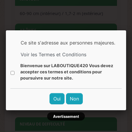
60-90 cm (intérieur) / 1,7-2 m (extérieur)
ARÔMES
Ce site s'adresse aux personnes majeures.
Sucré, bonbons, skunk, terreux
Voir les Termes et Conditions
SAVEURS
Bienvenue sur LABOUTIQUE420 Vous devez
accepter ces termes et conditions pour
Sucreries, friandises, notes musquées
poursuivre sur notre site.
EFFETS
Oui
Non
Relaxant, apaisant, sédatif, anti-stress
Avertissement
NIVEAU DE DIFFICULTÉ