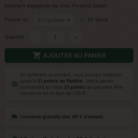
breeders espagnols de chez Pyramid Seeds.

Paquet de
En stock
Quantité
-
+

AJOUTER AU PANIER
En achetant ce produit, vous pouvez collecter
jusqu'à
21
points de fidélité
. Votre panier
redeem
contiendra au total
21
points
qui peuvent être
convertis en un bon de
1,05 €
.
local_shipping
Livraison gratuite dès 40 € d'achats