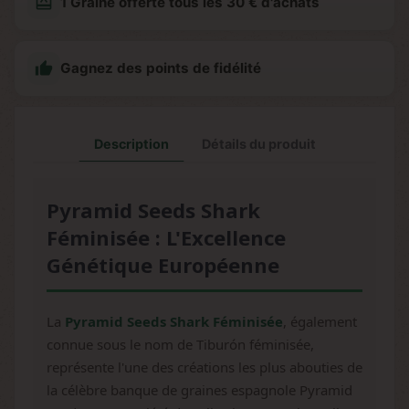
redeem
1 Graine offerte tous les 30 € d'achats

Gagnez des points de fidélité
Description
Détails du produit
Pyramid Seeds Shark
Féminisée : L'Excellence
Génétique Européenne
La
Pyramid Seeds Shark Féminisée
, également
connue sous le nom de Tiburón féminisée,
représente l'une des créations les plus abouties de
la célèbre banque de graines espagnole Pyramid