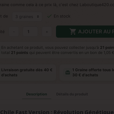
raine comme cela à ce prix là, c'est chez Laboutique420.c

t de
En stock

AJOUTER AU 
ité
-
+
En achetant ce produit, vous pouvez collecter jusqu'à
21
point
total
21
points
qui peuvent être convertis en un bon de
1,05 
Livraison gratuite dès 40 €
1 Graine offerte tous l
redeem
d'achats
30 € d'achats
Description
Détails du produit
Chile Fast Version : Révolution Génétiqu