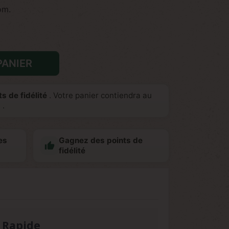
om.
PANIER
s de fidélité
. Votre panier contiendra au
€
.
es
Gagnez des points de

fidélité
e Rapide