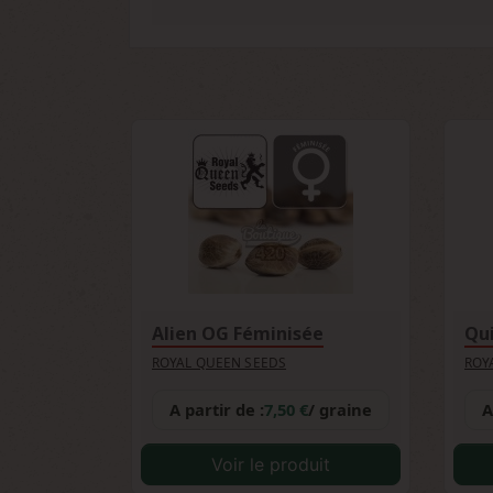
Absolument, la Speedy Chile Fast Versi
structure compacte et sa tolérance au
rapide réduit les risques et permet d
performance et simplicité.
Alien OG Féminisée
Qui
ROYAL QUEEN SEEDS
ROY
A partir de :
7,50 €
/ graine
A
Voir le produit