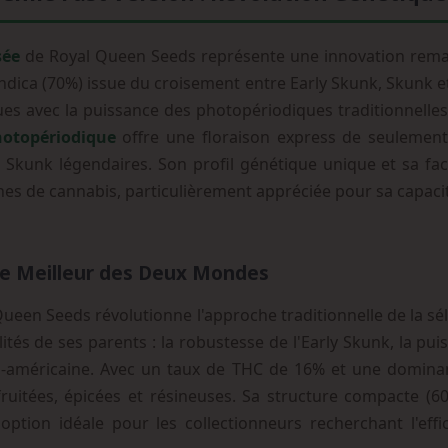
sée
de Royal Queen Seeds représente une innovation remar
 indica (70%) issue du croisement entre Early Skunk, Skunk 
ues avec la puissance des photopériodiques traditionnelles
hotopériodique
offre une floraison express de seulement
 Skunk légendaires. Son profil génétique unique et sa faci
ines de cannabis, particulièrement appréciée pour sa capa
Le Meilleur des Deux Mondes
Queen Seeds révolutionne l'approche traditionnelle de la sé
ités de ses parents : la robustesse de l'Early Skunk, la p
 sud-américaine. Avec un taux de THC de 16% et une domina
uitées, épicées et résineuses. Sa structure compacte (60
ption idéale pour les collectionneurs recherchant l'effi