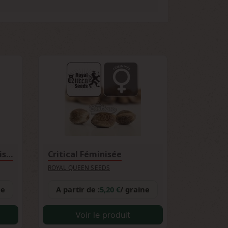
 débutants. Sa résistance naturelle, sa
r débuter une collection. La floraison
 développé cette génétique pour allier
Dance World CBD Féminisée
Critical Féminisée
ROYAL QUEEN SEEDS
ne
A partir de :
5,20 €
/ graine
Voir le produit