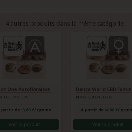
on est classée comme une variété facile, parfaitement adaptée aux
x variations environnementales en font un excellent choix pou
'acquérir de l'expérience plus rapidement. Royal Queen Seeds a
4 autres produits dans la même catégorie :
ck One Autofloraison
AL QUEEN SEEDS
ROYAL QUEEN SEEDS
 partir de :
3,60 €
/ graine
A partir de :
4,00 €
/ grai
Voir le produit
Voir le produit