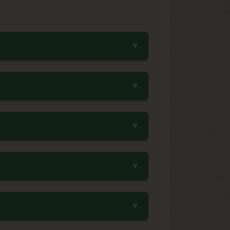
lumineux pour déclencher la floraison,
en offrant une floraison accélérée de 7-
énétique que les variétés automatiques
es après le passage en cycle 12/12. En
s photopériodiques traditionnelles. Cette
ueen Seeds.
i de la lumière. Une température stable
 des sachets déshydratants et étiquetez
plusieurs années.
 Chile Indica. Cette combinaison apporte
 Indica sud-américaine. Cette sélection