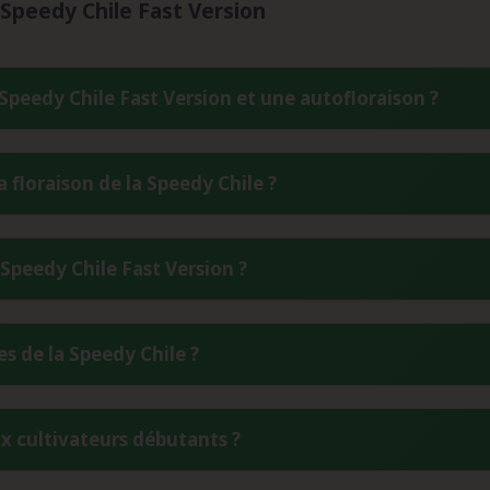
 Speedy Chile Fast Version
a Speedy Chile Fast Version et une autofloraison ?
e variété photopériodique qui nécessite un changement de cycle 
 floraison de la Speedy Chile ?
conserve donc la possibilité de contrôler la phase végétative tout 
btenir des rendements supérieurs et une meilleure stabilité g
 une période de floraison remarquablement courte de 7 à 8 semain
Speedy Chile Fast Version ?
ès le début septembre, soit 2 à 3 semaines plus tôt que les variété
 avantages de la technologie Fast Version développée par Royal Q
z les graines Speedy Chile dans un endroit frais, sec et à l'abr
s de la Speedy Chile ?
férieur à 9% est idéale. Utilisez des contenants hermétiques avec
Dans ces conditions, les graines conservent leur viabilité pendant 
 croisement entre trois lignées distinctes : Early Skunk, Skunk et
ux cultivateurs débutants ?
sance aromatique du Skunk classique et l'adaptabilité de la Chile
minant (70%) et ses caractéristiques de floraison accélérée.