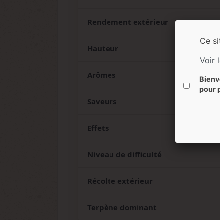
Rendement extérieur
Ce si
Hauteur
Voir 
Arômes
Bienv
pour p
Saveurs
Effets
Niveau de difficulté
Récolte extérieur
Terpène dominant