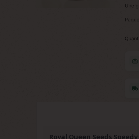
Une g
Paque
Quant
redeem
local_shipping
Royal Queen Seeds Speedy 