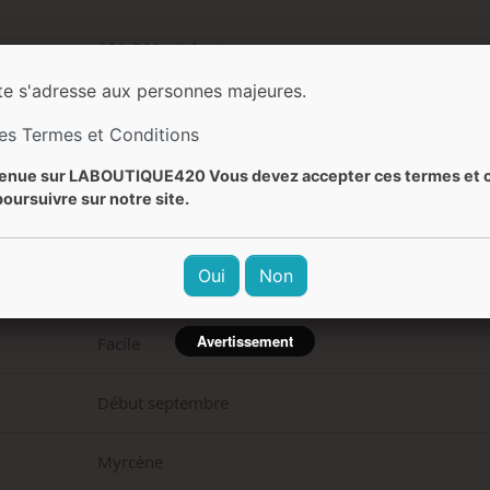
450-500 g/plante
te s'adresse aux personnes majeures.
60-100 cm (intérieur) / 100-170 cm (extérieur)
les Termes et Conditions
Fruité, pin, poivré, terreux, épicé
enue sur LABOUTIQUE420 Vous devez accepter ces termes et c
oursuivre sur notre site.
Fruité, poivré, piné, skunk, épicé
Oui
Non
Relaxant, calmant, euphorique, équilibré, corporel
Avertissement
Facile
Début septembre
Myrcène