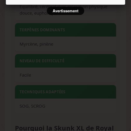
Équilibré, cérébral clair, relaxation physique
Avertissement
douce, euphorique
TERPÈNES DOMINANTS
Myrcène, pinène
NIVEAU DE DIFFICULTÉ
Facile
TECHNIQUES ADAPTÉES
SOG, SCROG
Pourquoi la Skunk XL de Royal