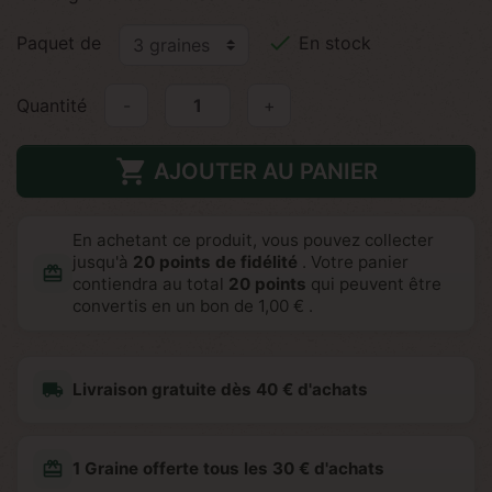

Paquet de
En stock
Quantité
-
+

AJOUTER AU PANIER
En achetant ce produit, vous pouvez collecter
jusqu'à
20
points de fidélité
. Votre panier
redeem
contiendra au total
20
points
qui peuvent être
convertis en un bon de
1,00 €
.
local_shipping
Livraison gratuite dès 40 € d'achats
redeem
1 Graine offerte tous les 30 € d'achats