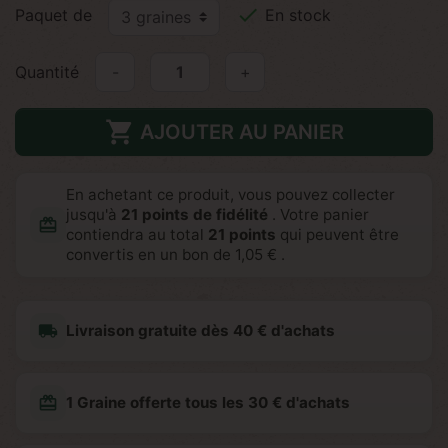

Paquet de
En stock
Quantité
-
+

AJOUTER AU PANIER
En achetant ce produit, vous pouvez collecter
jusqu'à
21
points de fidélité
. Votre panier
redeem
contiendra au total
21
points
qui peuvent être
convertis en un bon de
1,05 €
.
local_shipping
Livraison gratuite dès 40 € d'achats
redeem
1 Graine offerte tous les 30 € d'achats