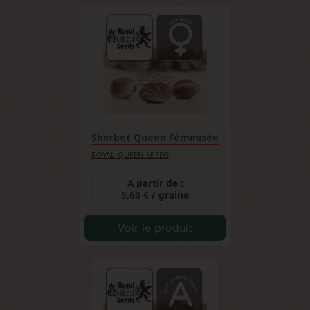
rappelant le bonbon et la myrtille, White
l'univers des collections premium.
Widow présente un profil équilibré terreux-
épicé, et Fruit Spirit dévoile des notes fruitées
complexes avec des touches de miel et de
vanille.
Sherbet Queen Féminisée
ROYAL QUEEN SEEDS
A partir de :
5,60 €
/ graine
Voir le produit