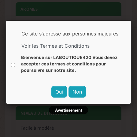
ARÔMES
Fruité, terreux, sucré, pin, agrumes, skunk
Ce site s'adresse aux personnes majeures.
SAVEURS
Voir les Termes et Conditions
Bonbon, myrtille, vanille, poivre, miel
Bienvenue sur LABOUTIQUE420 Vous devez
accepter ces termes et conditions pour
poursuivre sur notre site.
EFFETS
Relaxant physique, euphorique, équilibré,
Oui
Non
créatif, apaisant
Avertissement
NIVEAU DE DIFFICULTÉ
Facile à modéré