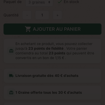

Paquet de
En stock
Quantité
-
+

AJOUTER AU PANIER
En achetant ce produit, vous pouvez collecter
jusqu'à
23
points de fidélité
. Votre panier
redeem
contiendra au total
23
points
qui peuvent être
convertis en un bon de
1,15 €
.
local_shipping
Livraison gratuite dès 40 € d'achats
redeem
1 Graine offerte tous les 30 € d'achats