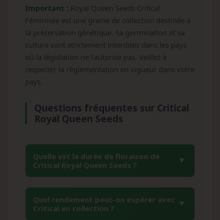
Important :
Royal Queen Seeds Critical
Féminisée est une graine de collection destinée à
la préservation génétique. Sa germination et sa
culture sont strictement interdites dans les pays
où la législation ne l'autorise pas. Veillez à
respecter la réglementation en vigueur dans votre
pays.
Questions fréquentes sur Critical
Royal Queen Seeds
Quelle est la durée de floraison de
Critical Royal Queen Seeds ?
La Critical Royal Queen Seeds présente une
Quel rendement peut-on espérer avec
période de floraison rapide de 7 à 9 semaines.
Critical en collection ?
Cette caractéristique en fait une variété