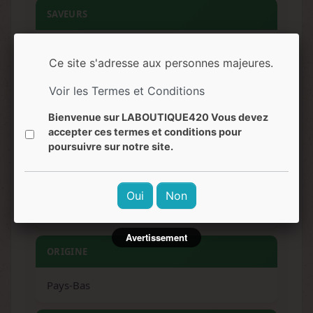
SAVEURS
Sucré, épicé, boisé, caramel, agrumes
Ce site s'adresse aux personnes majeures.
EFFETS
Voir les Termes et Conditions
Bienvenue sur LABOUTIQUE420 Vous devez
Relaxation corporelle, effet apaisant,
accepter ces termes et conditions pour
physiquement relaxant
poursuivre sur notre site.
NIVEAU DE DIFFICULTÉ
Oui
Non
Facile
Avertissement
ORIGINE
Pays-Bas