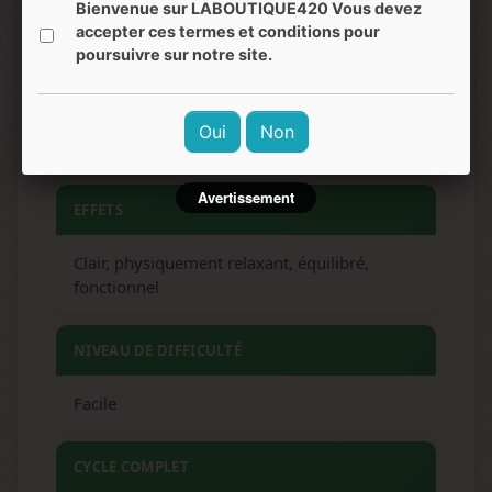
Bienvenue sur LABOUTIQUE420 Vous devez
Épicé, fruité, terreux, pin
accepter ces termes et conditions pour
poursuivre sur notre site.
SAVEURS
Oui
Non
Agrumes, poivre, fruité, terreux, pin
Avertissement
EFFETS
Clair, physiquement relaxant, équilibré,
fonctionnel
NIVEAU DE DIFFICULTÉ
Facile
CYCLE COMPLET