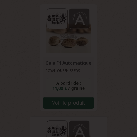
génétique pour être appréciée à sa juste
valeur, tout en offrant une introduction
authentique à l'univers des variétés Kush
premium développées par Royal Queen
Seeds.
Gaia F1 Automatique
ROYAL QUEEN SEEDS
A partir de :
11,00 €
/ graine
Voir le produit