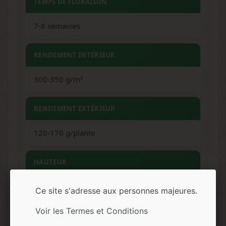
TEMPS DE FLORAISON
7-8 semaines
RENDEMENT INTÉRIEUR
300-350 g/m²
RENDEMENT EXTÉRIEUR
120-170 g/plante
HAUTEUR
60-90 cm (intérieur) / 120-150 cm (extérieur)
Ce site s'adresse aux personnes majeures.
Voir les Termes et Conditions
ARÔMES