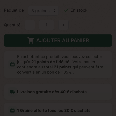

Paquet de
En stock
Quantité
-
+

AJOUTER AU PANIER
En achetant ce produit, vous pouvez collecter
jusqu'à
21
points de fidélité
. Votre panier
redeem
contiendra au total
21
points
qui peuvent être
convertis en un bon de
1,05 €
.
local_shipping
Livraison gratuite dès 40 € d'achats
redeem
1 Graine offerte tous les 30 € d'achats