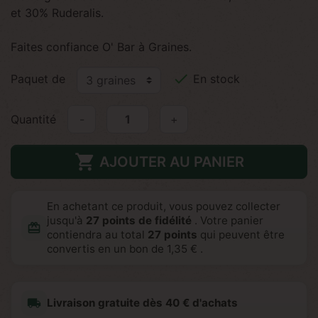
et 30% Ruderalis.
Faites confiance O' Bar à Graines.

Paquet de
En stock
Quantité
-
+

AJOUTER AU PANIER
En achetant ce produit, vous pouvez collecter
jusqu'à
27
points de fidélité
. Votre panier
redeem
contiendra au total
27
points
qui peuvent être
convertis en un bon de
1,35 €
.
local_shipping
Livraison gratuite dès 40 € d'achats