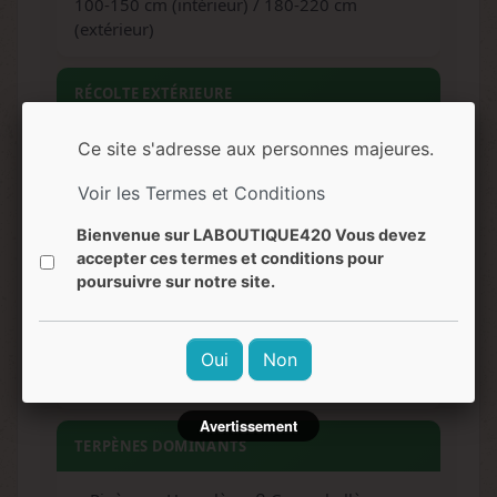
100-150 cm (intérieur) / 180-220 cm
(extérieur)
RÉCOLTE EXTÉRIEURE
Début octobre
Ce site s'adresse aux personnes majeures.
Voir les Termes et Conditions
ARÔMES
Bienvenue sur LABOUTIQUE420 Vous devez
accepter ces termes et conditions pour
Diesel, pin, citrique, terreux, carburant
poursuivre sur notre site.
SAVEURS
Oui
Non
Diesel, citron, épicé, terreux, chimique
Avertissement
TERPÈNES DOMINANTS