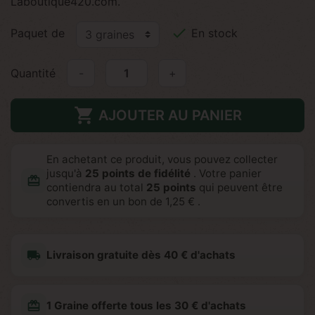
Laboutique420.com.

Paquet de
En stock
Quantité
-
+

AJOUTER AU PANIER
En achetant ce produit, vous pouvez collecter
jusqu'à
25
points de fidélité
. Votre panier
redeem
contiendra au total
25
points
qui peuvent être
convertis en un bon de
1,25 €
.
local_shipping
Livraison gratuite dès 40 € d'achats
redeem
1 Graine offerte tous les 30 € d'achats