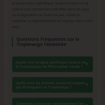
la préservation génétique. Sa germination et sa
culture sont strictement interdites dans les pays
où la législation ne l'autorise pas. Veillez à
respecter la réglementation en vigueur dans votre
pays.
Questions Fréquentes sur la
Tropimango Féminisée
Quelle est l'origine génétique exacte de
la Tropimango de Philosopher Seeds ?
La Tropimango de Philosopher Seeds est issue
Quels sont les arômes caractéristiques
d'un rétrocroisement S1 de la légendaire
qui distinguent la Tropimango ?
Somango de Soma Seeds. Cette technique de
sélection consiste à croiser la Somango avec
La Tropimango se distingue par ses puissants
elle-même pour stabiliser et intensifier ses
Comment conserver optimalement les
arômes de mangue tropicale, accompagnés