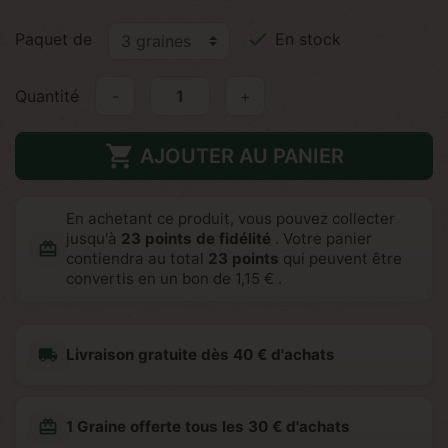

Paquet de
En stock
Quantité
-
+

AJOUTER AU PANIER
En achetant ce produit, vous pouvez collecter
jusqu'à
23
points de fidélité
. Votre panier
redeem
contiendra au total
23
points
qui peuvent être
convertis en un bon de
1,15 €
.
local_shipping
Livraison gratuite dès 40 € d'achats
redeem
1 Graine offerte tous les 30 € d'achats