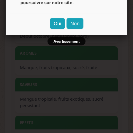
poursuivre sur notre site.
en extérieur
RÉCOLTE EXTÉRIEUR
Oui
Non
Début octobre (hémisphère nord)
Avertissement
ARÔMES
Mangue, fruits tropicaux, sucré, fruité
SAVEURS
Mangue tropicale, fruits exotiques, sucré
persistant
EFFETS