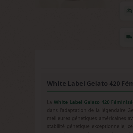
redeem
local_shipping
White Label Gelato 420 Fém
La
White Label Gelato 420 Féminisé
dans l'adaptation de la légendaire G
meilleures génétiques américaines av
stabilité génétique exceptionnelle, c