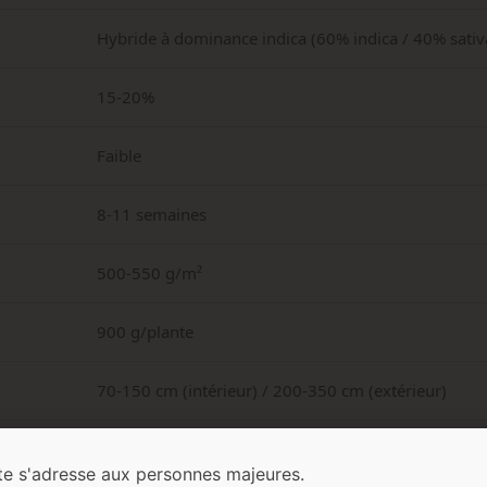
Hybride à dominance indica (60% indica / 40% sativ
15-20%
Faible
8-11 semaines
500-550 g/m²
900 g/plante
70-150 cm (intérieur) / 200-350 cm (extérieur)
Agrumes, menthe, vanille, anis, haschisch, santal, 
te s'adresse aux personnes majeures.