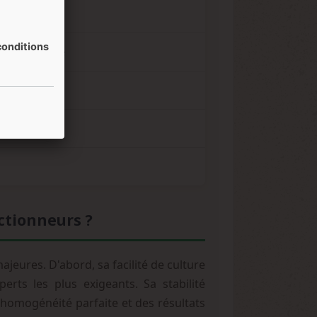
onditions
tal, équilibré
ectionneurs ?
eures. D'abord, sa facilité de culture
rts les plus exigeants. Sa stabilité
e homogénéité parfaite et des résultats