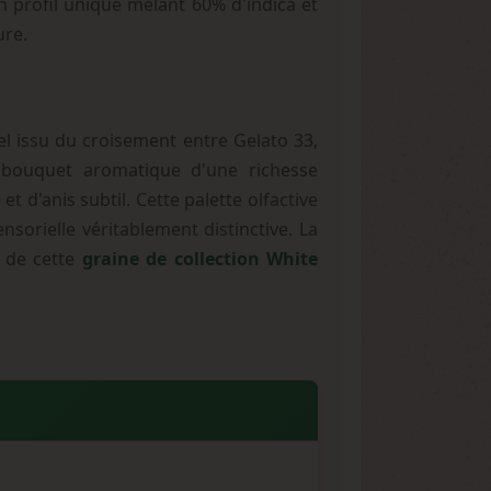
 profil unique mêlant 60% d'indica et
ure.
l issu du croisement entre Gelato 33,
bouquet aromatique d'une richesse
 d'anis subtil. Cette palette olfactive
sorielle véritablement distinctive. La
t de cette
graine de collection White