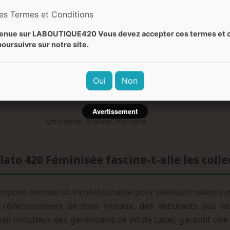
Crémeux, fruité, sucré, vanille, menthe
les Termes et Conditions
enue sur LABOUTIQUE420 Vous devez accepter ces termes et c
Euphorique corporel, relaxant, créatif, stimulant men
oursuivre sur notre site.
Facile à moyen
Oui
Non
Octobre
Avertissement
Limonène, linalool, myrcène
ato 420 Féminisée fascine-t-elle les coll
impose comme un incontournable pour plusieurs raisons maj
collectionneurs de tous niveaux, des débutants aux expe
vail minutieux des généticiens de White Label, garantit un