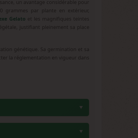
issance, un avantage considérable pour
00 grammes par plante en extérieur,
exe Gelato
et les magnifiques teintes
gétale, justifiant pleinement sa place
vation génétique. Sa germination et sa
pecter la réglementation en vigueur dans
nne originale. White Label a enrichi la
us stable et homogène. Cette version