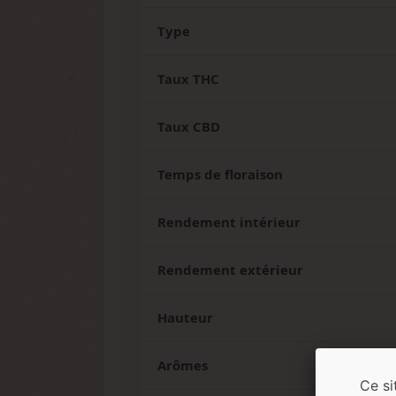
Type
Taux THC
Taux CBD
Temps de floraison
Rendement intérieur
Rendement extérieur
Hauteur
Arômes
Ce si