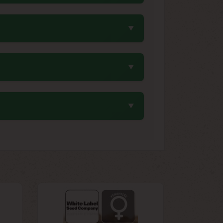
ut en conservant le profil aromatique
conditions de culture et le phénotype.
urts donnant des effets plus énergisants
 frais, sec et sombre, idéalement entre
avec un sachet déshydratant constitue
ntenir leur potentiel génétique intact
lant une glace artisanale. Les notes
nille et d'anis. Cette base gourmande
ofil olfactif unique et immédiatement
, la rendant parfaitement adaptée aux
 culture en font un excellent choix pour
 génétique garantissent des résultats