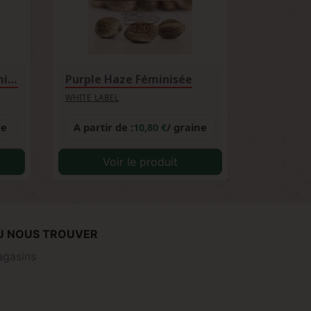
Sweet Berry Breeze Féminisée
Purple Haze Féminisée
WHITE LABEL
ne
A partir de :
10,80 €
/ graine
Voir le produit
Ù NOUS TROUVER
gasins