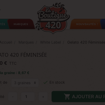

TÉS
MARQUES
NOUVEAUTÉS !
Accueil
Marques
White Label
Gelato 420 Féminisé
ATO 420 FÉMINISÉE
0 €
TTC
 la graine : 8,67 €

t de
En stock

AJOUTER AU 
ité
-
+