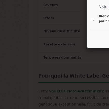
Saveurs
Voir 
Bienv
Effets
pour p
Niveau de difficulté
Récolte extérieur
Terpènes dominants
Pourquoi la White Label Gel
Cette
variété Gelato 420 féminisée
s'
remarquable la rend accessible aux 
génétique exceptionnelle, fruit du tra