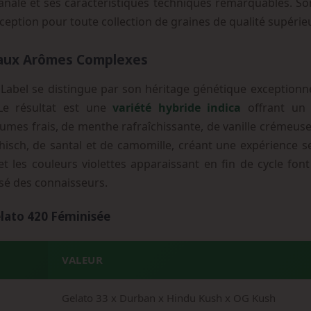
anale et ses caractéristiques techniques remarquables. Son
ception pour toute collection de graines de qualité supérie
 aux Arômes Complexes
Label se distingue par son héritage génétique exceptionne
e résultat est une
variété hybride indica
offrant un 
es frais, de menthe rafraîchissante, de vanille crémeuse et
isch, de santal et de camomille, créant une expérience sen
t les couleurs violettes apparaissant en fin de cycle fon
isé des connaisseurs.
elato 420 Féminisée
VALEUR
Gelato 33 x Durban x Hindu Kush x OG Kush