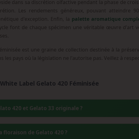
réside dans sa discrétion olfactive pendant la phase de cro
scrétion. Les rendements généreux, pouvant atteindre 9
nétique d'exception. Enfin, la
palette aromatique compl
cycle font de chaque spécimen une véritable œuvre d'art vé
ses.
minisée est une graine de collection destinée à la préser
s les pays où la législation ne l'autorise pas. Veillez à res
 White Label Gelato 420 Féminisée
lato 420 et Gelato 33 originale ?
t une version améliorée et stabilisée de la Gelato 33 californie
 floraison de Gelato 420 ?
s Durban, Hindu Kush et OG Kush, créant ainsi une variété pl