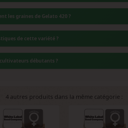
ure adaptabilité aux différents environnements de culture to
abel Gelato 420 Féminisée s'étend sur 8 à 11 semaines selon les 
 les graines de Gelato 420 ?
rs d'adapter la récolte selon leurs préférences, les cycles plus co
ppent davantage les caractéristiques relaxantes de l'indica.
s White Label Gelato 420 Féminisée, conservez-les dans un endroit
tiques de cette variété ?
érieur à 9%. Un réfrigérateur dans un contenant hermétique 
ariations de température et l'exposition à la lumière pour mai
 développe un bouquet aromatique complexe et raffiné rappe
 cultivateurs débutants ?
the se mêlent harmonieusement à des nuances crémeuses de va
schisch, de santal boisé et de camomille florale, créant un pr
20 Féminisée présente un niveau de difficulté facile à moyen
énétique, sa résistance naturelle et sa tolérance aux erreurs de
lus, son odeur discrète pendant la croissance et sa stabilité
4 autres produits dans la même catégorie :
 limitée.