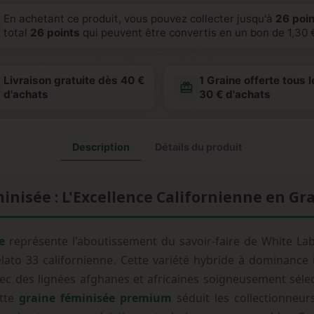
En achetant ce produit, vous pouvez collecter jusqu'à
26
poin
total
26
points
qui peuvent être convertis en un bon de
1,30 
Livraison gratuite dès 40 €
1 Graine offerte tous l
redeem
d'achats
30 € d'achats
Description
Détails du produit
inisée : L'Excellence Californienne en Gr
e
représente l'aboutissement du savoir-faire de White Label
elato 33 californienne. Cette variété hybride à dominan
ec des lignées afghanes et africaines soigneusement séle
ette
graine féminisée premium
séduit les collectionneu