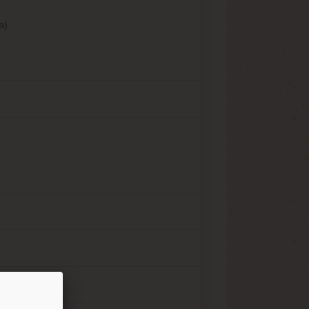
a)
camomille