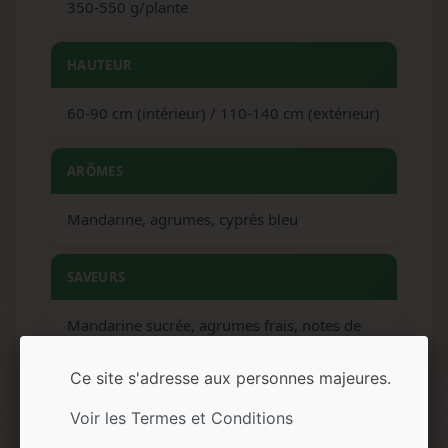
350-550 g/plante
HAUTEUR
60-90 cm (intérieur) / 110-140 cm (extérieur)
ARÔMES
Mandarine, agrumes, cyprès bleu
SAVEURS
Mandarine sucrée, agrumes frais, notes de
cyprès
Ce site s'adresse aux personnes majeures.
EFFETS
Voir les Termes et Conditions