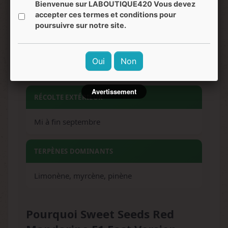
Relaxation corporelle, stimulation mentale
Bienvenue sur LABOUTIQUE420 Vous devez
modérée, euphorie légère
accepter ces termes et conditions pour
poursuivre sur notre site.
NIVEAU DE DIFFICULTÉ
Oui
Non
Facile
Avertissement
RÉCOLTE EXTÉRIEUR
Mi à fin septembre
TERPÈNES DOMINANTS
Limonène, myrcène, pinène
Pourquoi Sweet Seeds Red