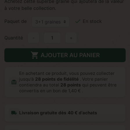
Achetez cette superbe graine qui ajoutera de la valeur
à votre belle collection.

Paquet de
En stock
Quantité
-
+

AJOUTER AU PANIER
En achetant ce produit, vous pouvez collecter
jusqu'à
28
points de fidélité
. Votre panier
redeem
contiendra au total
28
points
qui peuvent être
convertis en un bon de
1,40 €
.
local_shipping
Livraison gratuite dès 40 € d'achats