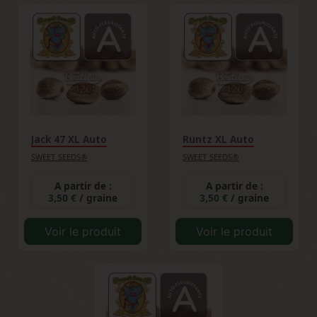
Seeds permet d'obtenir une floraison de
seulement 7 semaines, soit 2-3 semaines de
moins qu'une variété photodépendante
classique, sans compromettre les rendements
ou la qualité.
Jack 47 XL Auto
Runtz XL Auto
SWEET SEEDS®
SWEET SEEDS®
A partir de :
A partir de :
3,50 €
/ graine
3,50 €
/ graine
Voir le produit
Voir le produit