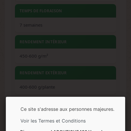
TEMPS DE FLORAISON
7 semaines
RENDEMENT INTÉRIEUR
450-600 g/m²
RENDEMENT EXTÉRIEUR
400-600 g/plante
HAUTEUR
Ce site s'adresse aux personnes majeures.
Moyenne (intérieur et extérieur)
Voir les Termes et Conditions