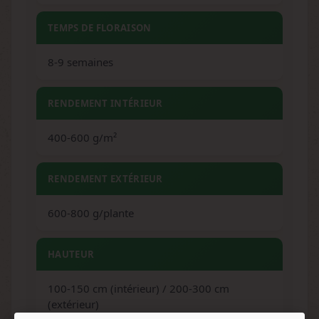
TEMPS DE FLORAISON
8-9 semaines
RENDEMENT INTÉRIEUR
400-600 g/m²
RENDEMENT EXTÉRIEUR
600-800 g/plante
HAUTEUR
100-150 cm (intérieur) / 200-300 cm
(extérieur)