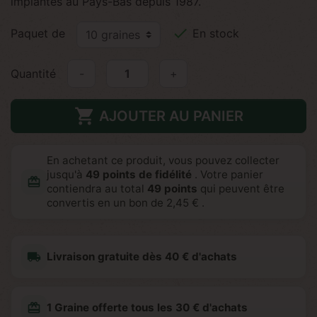
implantés au Pays-Bas depuis 1987.

Paquet de
En stock
Quantité
-
+

AJOUTER AU PANIER
En achetant ce produit, vous pouvez collecter
jusqu'à
49
points de fidélité
. Votre panier
redeem
contiendra au total
49
points
qui peuvent être
convertis en un bon de
2,45 €
.
local_shipping
Livraison gratuite dès 40 € d'achats
redeem
1 Graine offerte tous les 30 € d'achats