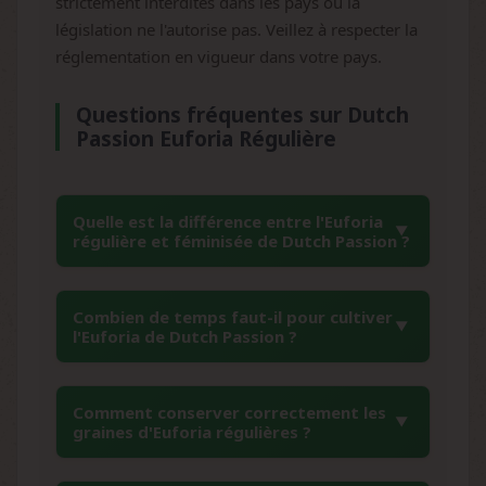
strictement interdites dans les pays où la
législation ne l'autorise pas. Veillez à respecter la
réglementation en vigueur dans votre pays.
Questions fréquentes sur Dutch
Passion Euforia Régulière
Quelle est la différence entre l'Euforia
régulière et féminisée de Dutch Passion ?
Les graines régulières d'Euforia produisent
Combien de temps faut-il pour cultiver
naturellement des plants mâles et femelles
l'Euforia de Dutch Passion ?
dans des proportions équilibrées, préservant
la diversité génétique complète de la variété.
L'Euforia présente un cycle de floraison
Cette caractéristique les rend
Comment conserver correctement les
relativement court de 8 à 9 semaines, ce qui
graines d'Euforia régulières ?
particulièrement précieuses pour la
en fait une variété appréciée pour sa rapidité.
conservation génétique et la création de
En extérieur, la récolte s'effectue