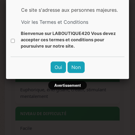
Ce site s'adresse aux personnes majeures.
ARÔMES
Voir les Termes et Conditions
Skunk acidulé, agrumes, pin, terreux, épicé
Bienvenue sur LABOUTIQUE420 Vous devez
accepter ces termes et conditions pour
SAVEURS
poursuivre sur notre site.
Doux, fruité, épicé, terreux, notes de fruits
Oui
Non
EFFETS
Avertissement
Euphorique, énergisant, créatif, stimulant
mentalement
NIVEAU DE DIFFICULTÉ
Facile