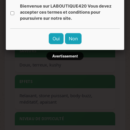
90-100 cm (intérieur et extérieur)
Bienvenue sur LABOUTIQUE420 Vous devez
accepter ces termes et conditions pour
poursuivre sur notre site.
ARÔMES
Terreux, pin, haschisch
Oui
Non
SAVEURS
Avertissement
Doux, terreux, kushy
EFFETS
Relaxant, stone puissant, body-buzz,
méditatif, apaisant
NIVEAU DE DIFFICULTÉ