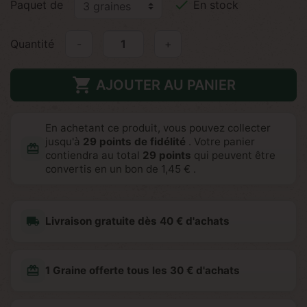

Paquet de
En stock
Quantité
-
+

AJOUTER AU PANIER
En achetant ce produit, vous pouvez collecter
jusqu'à
29
points de fidélité
. Votre panier
redeem
contiendra au total
29
points
qui peuvent être
convertis en un bon de
1,45 €
.
local_shipping
Livraison gratuite dès 40 € d'achats
redeem
1 Graine offerte tous les 30 € d'achats