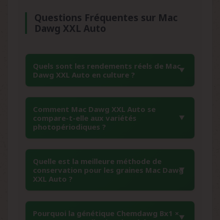
Questions Fréquentes sur Mac
Dawg XXL Auto
Quels sont les rendements réels de Mac
Dawg XXL Auto en culture ?
Mac Dawg XXL Auto offre des rendements
Comment Mac Dawg XXL Auto se
exceptionnels de 550 à 650 g/m² en intérieur
compare-t-elle aux variétés
et de 100 à 400 g/plante en extérieur, avec des
photopériodiques ?
pics pouvant atteindre 1300 g/plante dans des
conditions optimales. Ces performances
Cette variété autofloraison de Silent Seeds
Quelle est la meilleure méthode de
remarquables placent cette variété parmi les
égale la qualité des photopériodiques
conservation pour les graines Mac Dawg
autofloraisons les plus productives du
premium grâce à sa génétique
XXL Auto ?
marché, rivalisant avec les meilleures
soigneusement sélectionnée et sa stabilité
photopériodiques.
remarquable. Avec des taux de THC atteignant
Pour préserver la viabilité optimale de ces
Pourquoi la génétique Chemdawg Bx1 ×
24-29% et une production de résine
graines de collection, stockez-les au