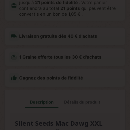
jusqu'à
21
points de fidélité
. Votre panier
redeem
contiendra au total
21
points
qui peuvent être
convertis en un bon de
1,05 €
.
local_shipping
Livraison gratuite dès 40 € d'achats
redeem
1 Graine offerte tous les 30 € d'achats

Gagnez des points de fidélité
Description
Détails du produit
Silent Seeds Mac Dawg XXL