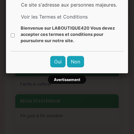
Ce site s'adresse aux personnes majeures.
Gaz, essence, notes terreuses, agrumes
Voir les Termes et Conditions
Bienvenue sur LABOUTIQUE420 Vous devez
EFFETS
accepter ces termes et conditions pour
poursuivre sur notre site.
Relaxation physique intense, effet corporel
puissant et durable
Oui
Non
NIVEAU DE DIFFICULTÉ
Avertissement
Facile à cultiver
RÉCOLTE EXTÉRIEUR
Fin juin à fin octobre