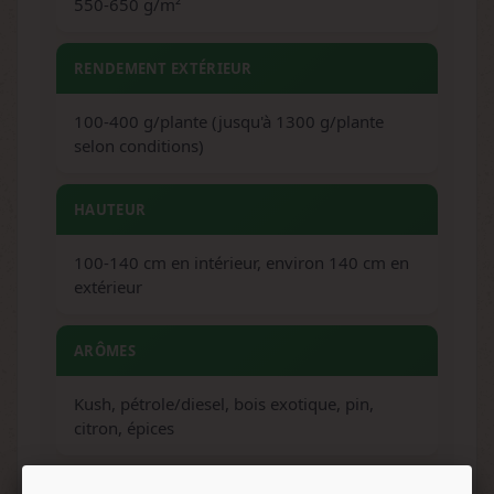
550-650 g/m²
RENDEMENT EXTÉRIEUR
100-400 g/plante (jusqu'à 1300 g/plante
selon conditions)
HAUTEUR
100-140 cm en intérieur, environ 140 cm en
extérieur
ARÔMES
Kush, pétrole/diesel, bois exotique, pin,
citron, épices
SAVEURS