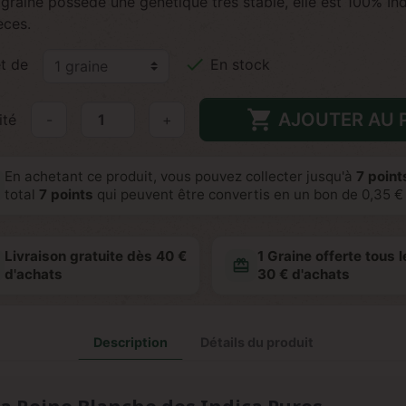
graine possède une génétique très stable, elle est 100% Ind
èces.

t de
En stock

AJOUTER AU 
ité
-
+
En achetant ce produit, vous pouvez collecter jusqu'à
7
points
total
7
points
qui peuvent être convertis en un bon de
0,35 €
Livraison gratuite dès 40 €
1 Graine offerte tous l
redeem
d'achats
30 € d'achats
Description
Détails du produit