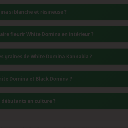
na si blanche et résineuse ?
ite Domina provient d'une production exceptionnelle de trichomes 
ire fleurir White Domina en intérieur ?
 entre deux phénotypes de Black Domina, sélectionnés spécifique
ouvre densément les fleurs.
n rapide de 7 à 8 semaines en intérieur, soit environ 50 à 55 jo
s graines de White Domina Kannabia ?
été appréciée pour sa rapidité de développement, tout en conser
ez les graines dans un endroit frais, sec et sombre, idéalement 
White Domina et Black Domina ?
ts hermétiques avec des sachets déshydratants. Cette méthode pré
x de germination.
ment intravariétal de deux phénotypes de Black Domina. Contraire
 débutants en culture ?
xceptionnelle, une stabilité génétique renforcée et une homogénéi
développant cet aspect cristallin unique.
 moyen, la White Domina convient effectivement aux cultivateurs 
 croissance prévisible en font une variété tolérante aux erreurs