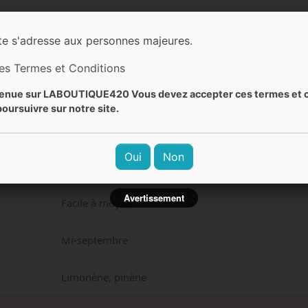
700 g/plante
te s'adresse aux personnes majeures.
90-120 cm (intérieur) / 90-200 cm (extérieur)
les Termes et Conditions
Terreux, épicé, citron vert, pin, agrumes
enue sur LABOUTIQUE420 Vous devez accepter ces termes et c
oursuivre sur notre site.
Citron-lime, épicé, terreux, fruité, poivré
Oui
Non
Relaxant, profond, durable, narcotique, apaisant
Avertissement
Facile à moyen
Mi-septembre
Limonène, pinène