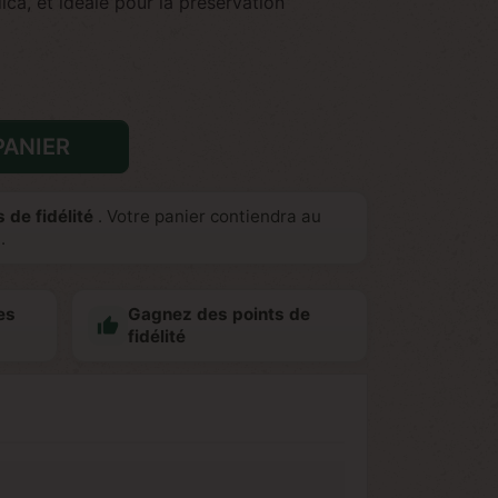
ica, et idéale pour la préservation
PANIER
 de fidélité
. Votre panier contiendra au
.
es
Gagnez des points de

fidélité