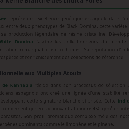
a Reine Blanche des Indica Pures
sée
représente l'excellence génétique espagnole dans l'uni
eux entre deux phénotypes de Black Domina, cette variété 
t sa production légendaire de résine cristalline. Dévelo
 White Domina
fascine les collectionneurs du monde 
centration remarquable en trichomes. Sa réputation d'ind
espèces et l'enrichissement des collections de référence.
ionnelle aux Multiples Atouts
 de Kannabia
réside dans son processus de sélection 
ticiens espagnols ont créé une lignée d'une stabilité re
développant cette signature blanche si prisée. Cette
indi
un rendement généreux pouvant atteindre 450 g/m² en intéri
x parasites. Son profil aromatique complexe mêle des not
 terpènes dominants comme le limonène et le pinène.