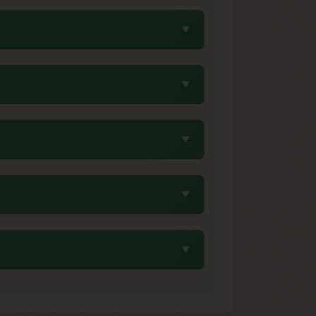
cristallins. Cette particularité résulte
ment pour leur capacité à produire une
urs. Cette période relativement courte
vant les caractéristiques typiques des
entre 6 et 8°C avec un taux d'humidité
serve leur viabilité pendant plusieurs
ment à sa parente, elle se caractérise
té supérieure. Elle conserve les traits
débutants. Sa résistance naturelle aux
 de débutant. Sa floraison rapide permet