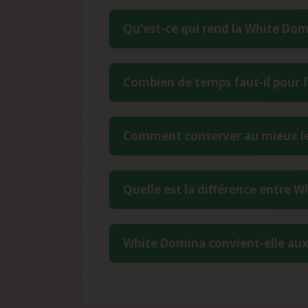
Qu'est-ce qui rend la White Domi
L'aspect blanc caractéristique de la Wh
Combien de temps faut-il pour fa
du croisement intravariétal minutieux
résine abondante et cristalline qui rec
La White Domina présente une floraiso
Comment conserver au mieux le
pour une indica pure en fait une vari
indica.
Pour une conservation optimale, stock
Quelle est la différence entre 
inférieur à 9%. Utilisez des contenan
années et maintient leur excellent tau
La White Domina est issue d'un croise
White Domina convient-elle aux
par une production de résine blanche e
indica purs de la Black Domina tout en 
Avec un niveau de difficulté facile à
parasites, sa stabilité génétique et sa