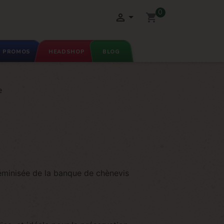
0

shopping_cart
PROMOS
HEADSHOP
BLOG
e
éminisée de la banque de chènevis