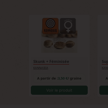
également d'obtenir des résultats satis
Skunk + Féminisée
Su
KANNABIA
KAN
A partir de :
3,50 €
/ graine
A
Voir le produit