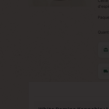
Cette 
d'esp
Paque
Quant
redeem
local_shipping