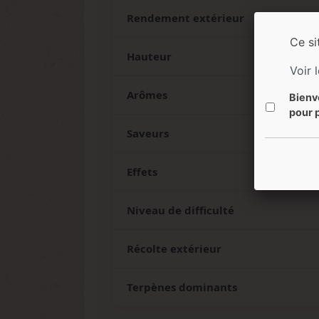
Rendement extérieur
Ce si
Hauteur
Voir 
Arômes
Bienv
pour p
Saveurs
Effets
Niveau de difficulté
Récolte extérieur
Terpènes dominants