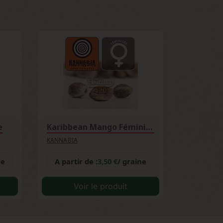
e
Karibbean Mango Féminisée
KANNABIA
ne
A partir de :
3,50 €
/ graine
Voir le produit