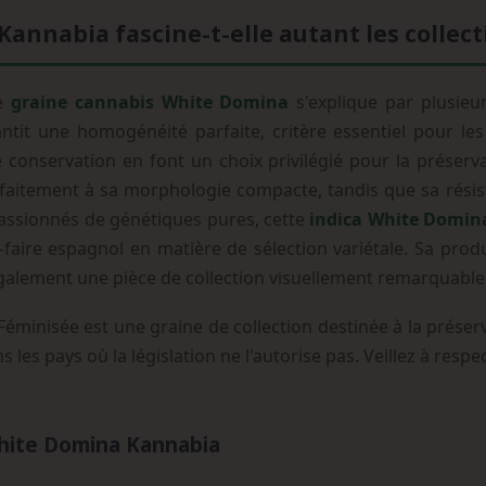
annabia fascine-t-elle autant les collec
te
graine cannabis White Domina
s'explique par plusieu
ntit une homogénéité parfaite, critère essentiel pour les
de conservation en font un choix privilégié pour la préser
aitement à sa morphologie compacte, tandis que sa résista
assionnés de génétiques pures, cette
indica White Domin
faire espagnol en matière de sélection variétale. Sa prod
également une pièce de collection visuellement remarquable
inisée est une graine de collection destinée à la préserv
s les pays où la législation ne l'autorise pas. Veillez à res
hite Domina Kannabia