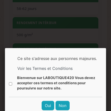
58-62 jours
RENDEMENT INTÉRIEUR
500 g/m²
RENDEMENT EXTÉRIEUR
Ce site s'adresse aux personnes majeures.
700 g/plante
Voir les Termes et Conditions
HAUTEUR
Bienvenue sur LABOUTIQUE420 Vous devez
accepter ces termes et conditions pour
70-85 cm (intérieur) / 200-250 cm (extérieur)
poursuivre sur notre site.
ARÔMES
Oui
Non