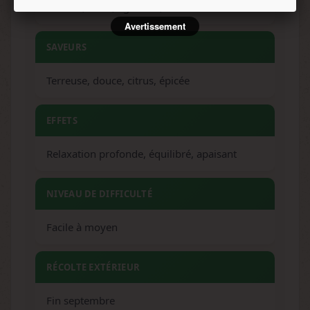
Terreux, doux, agrumes, skunk
Avertissement
SAVEURS
Terreuse, douce, citrus, épicée
EFFETS
Relaxation profonde, équilibré, apaisant
NIVEAU DE DIFFICULTÉ
Facile à moyen
RÉCOLTE EXTÉRIEUR
Fin septembre