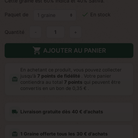
Cette graine est 60% Indica et 40% Sativa.

Paquet de
En stock
Quantité
-
+

AJOUTER AU PANIER
En achetant ce produit, vous pouvez collecter
jusqu'à
7
points de fidélité
. Votre panier
redeem
contiendra au total
7
points
qui peuvent être
convertis en un bon de
0,35 €
.
local_shipping
Livraison gratuite dès 40 € d'achats
redeem
1 Graine offerte tous les 30 € d'achats