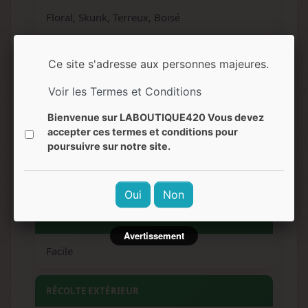
Floral, Skunk, Terreux, Boisé
SAVEURS
Ce site s'adresse aux personnes majeures.
Équilibrée, Florale, Skunky
Voir les Termes et Conditions
Bienvenue sur LABOUTIQUE420 Vous devez
EFFETS
accepter ces termes et conditions pour
poursuivre sur notre site.
Apaisant, Calmant, Amélioration de l'humeur,
Relaxant, Lucide
Oui
Non
NIVEAU DE DIFFICULTÉ
Avertissement
Facile
RÉCOLTE EXTÉRIEUR