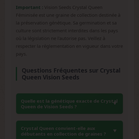
Important :
Vision Seeds Crystal Queen
Féminisée est une graine de collection destinée à
la préservation génétique. Sa germination et sa
culture sont strictement interdites dans les pays
où la législation ne l'autorise pas. Veillez à
respecter la réglementation en vigueur dans votre
pays.
Questions Fréquentes sur Crystal
Queen Vision Seeds
Quelle est la génétique exacte de Crystal
Queen de Vision Seeds ?
Crystal Queen résulte du croisement entre
Crystal Queen convient-elle aux
trois variétés légendaires : Super Skunk x
débutants en collection de graines ?
White Widow x ICE. Cette combinaison