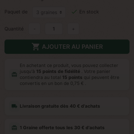

Paquet de
En stock
Quantité
-
+

AJOUTER AU PANIER
En achetant ce produit, vous pouvez collecter
jusqu'à
15
points de fidélité
. Votre panier
redeem
contiendra au total
15
points
qui peuvent être
convertis en un bon de
0,75 €
.
local_shipping
Livraison gratuite dès 40 € d'achats
redeem
1 Graine offerte tous les 30 € d'achats