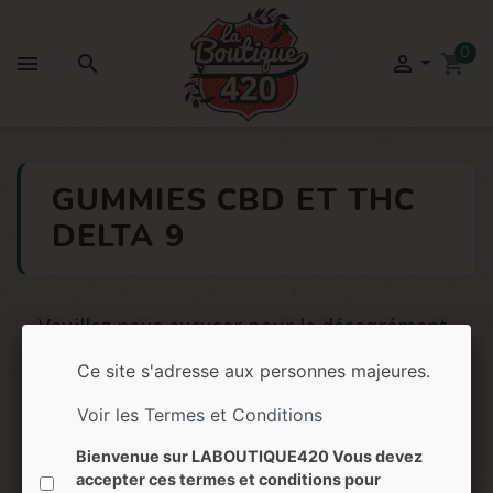
0



shopping_cart
GUMMIES CBD ET THC
DELTA 9
Veuillez nous excuser pour le désagrément.
Effectuez une nouvelle recherche
Ce site s'adresse aux personnes majeures.
Voir les Termes et Conditions

Bienvenue sur LABOUTIQUE420 Vous devez
accepter ces termes et conditions pour