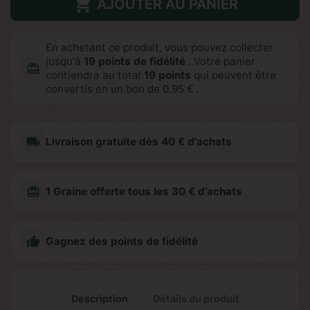

AJOUTER AU PANIER
En achetant ce produit, vous pouvez collecter
jusqu'à
19
points de fidélité
. Votre panier
redeem
contiendra au total
19
points
qui peuvent être
convertis en un bon de
0,95 €
.
local_shipping
Livraison gratuite dès 40 € d'achats
redeem
1 Graine offerte tous les 30 € d'achats

Gagnez des points de fidélité
Description
Détails du produit