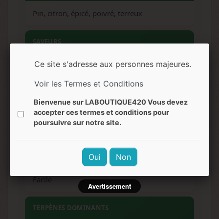
Pin, citron, épicé, poivré, terreux
SAVEURS
Ce site s'adresse aux personnes majeures.
Citron, pin, épices, poivre, doux-amer
Voir les Termes et Conditions
EFFETS
Bienvenue sur LABOUTIQUE420 Vous devez
accepter ces termes et conditions pour
Euphorique, stimulant, créatif, relaxant,
poursuivre sur notre site.
équilibré
NIVEAU DE DIFFICULTÉ
Oui
Non
Facile
Avertissement
TERPÈNES DOMINANTS