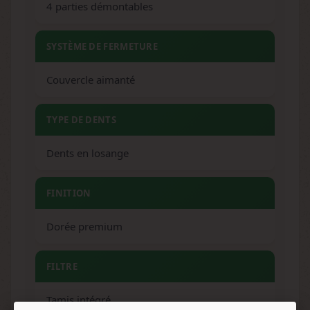
4 parties démontables
SYSTÈME DE FERMETURE
Couvercle aimanté
TYPE DE DENTS
Dents en losange
FINITION
Dorée premium
FILTRE
Tamis intégré