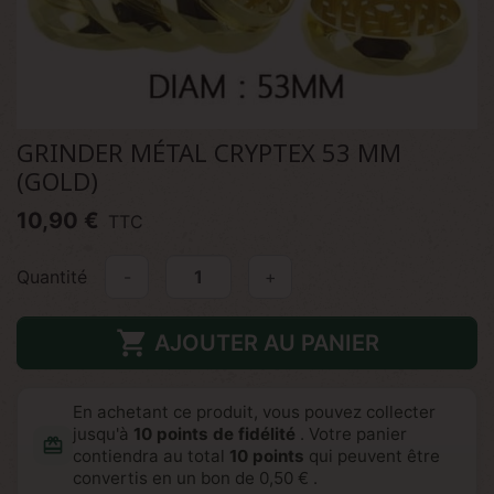
GRINDER MÉTAL CRYPTEX 53 MM
(GOLD)
10,90 €
TTC
Quantité
-
+

AJOUTER AU PANIER
En achetant ce produit, vous pouvez collecter
jusqu'à
10
points de fidélité
. Votre panier
redeem
contiendra au total
10
points
qui peuvent être
convertis en un bon de
0,50 €
.