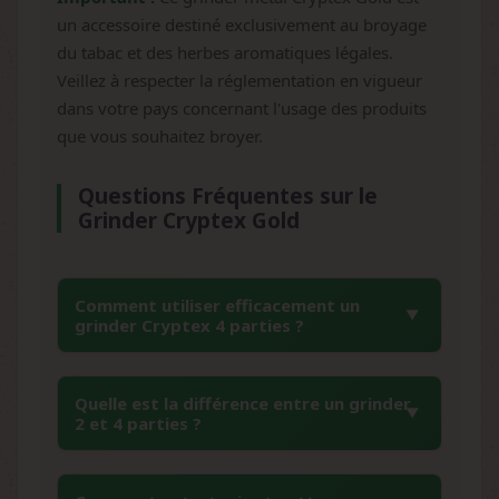
un accessoire destiné exclusivement au broyage
du tabac et des herbes aromatiques légales.
Veillez à respecter la réglementation en vigueur
dans votre pays concernant l'usage des produits
que vous souhaitez broyer.
Questions Fréquentes sur le
Grinder Cryptex Gold
Comment utiliser efficacement un
grinder Cryptex 4 parties ?
Pour utiliser votre grinder Cryptex 4 parties,
Quelle est la différence entre un grinder
placez d'abord votre tabac dans le
2 et 4 parties ?
compartiment supérieur entre les dents, puis
vissez le couvercle aimanté. Effectuez
Un grinder 2 parties se contente de broyer
plusieurs rotations dans les deux sens pour