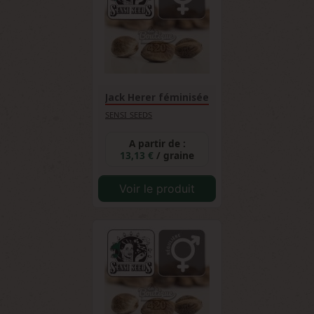
faisant une variété très tolérante pour
l'apprentissage.
Jack Herer féminisée
SENSI SEEDS
A partir de :
13,13 €
/ graine
Voir le produit