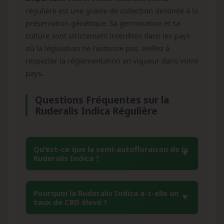
régulière est une graine de collection destinée à la
préservation génétique. Sa germination et sa
culture sont strictement interdites dans les pays
où la législation ne l'autorise pas. Veillez à
respecter la réglementation en vigueur dans votre
pays.
Questions Fréquentes sur la
Ruderalis Indica Régulière
Qu'est-ce que la semi-autofloraison de la
Ruderalis Indica ?
La semi-autofloraison est une caractéristique
Pourquoi la Ruderalis Indica a-t-elle un
unique où 50% des plants de Ruderalis Indica
taux de CBD élevé ?
fleurissent selon leur âge (généralement
après 3-4 semaines) plutôt que selon les