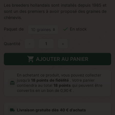
Les breeders hollandais sont installés depuis 1985 et
sont un des premiers à avoir proposé des graines de
chènevis.

Paquet de
En stock
Quantité
-
+

AJOUTER AU PANIER
En achetant ce produit, vous pouvez collecter
jusqu'à
18
points de fidélité
. Votre panier
redeem
contiendra au total
18
points
qui peuvent être
convertis en un bon de
0,90 €
.
local_shipping
Livraison gratuite dès 40 € d'achats