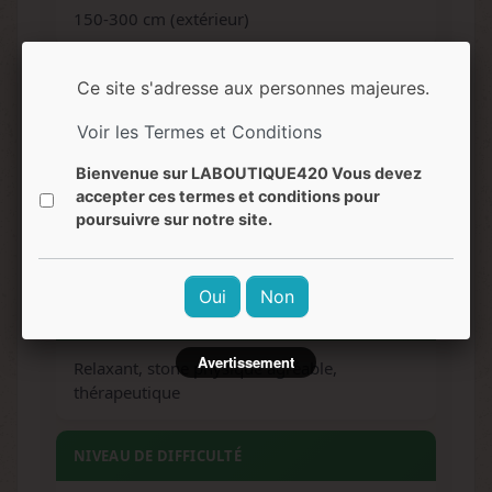
150-300 cm (extérieur)
ARÔMES
Ce site s'adresse aux personnes majeures.
Voir les Termes et Conditions
Terreux, fruité, épicé
Bienvenue sur LABOUTIQUE420 Vous devez
accepter ces termes et conditions pour
SAVEURS
poursuivre sur notre site.
Variées selon phénotype, notes terreuses
Oui
Non
EFFETS
Avertissement
Relaxant, stone physique agréable,
thérapeutique
NIVEAU DE DIFFICULTÉ