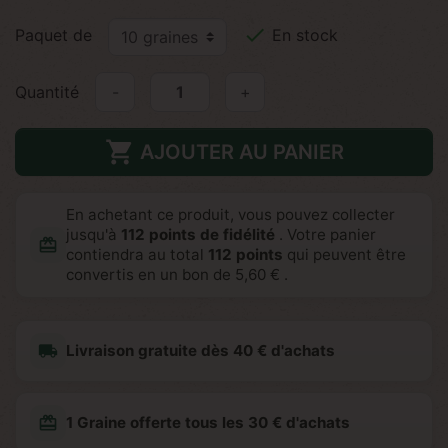

Paquet de
En stock
Quantité
-
+

AJOUTER AU PANIER
En achetant ce produit, vous pouvez collecter
jusqu'à
112
points de fidélité
. Votre panier
redeem
contiendra au total
112
points
qui peuvent être
convertis en un bon de
5,60 €
.
local_shipping
Livraison gratuite dès 40 € d'achats
redeem
1 Graine offerte tous les 30 € d'achats