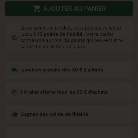

AJOUTER AU PANIER
En achetant ce produit, vous pouvez collecter
jusqu'à
13
points de fidélité
. Votre panier
redeem
contiendra au total
13
points
qui peuvent être
convertis en un bon de
0,65 €
.
local_shipping
Livraison gratuite dès 40 € d'achats
redeem
1 Graine offerte tous les 30 € d'achats

Gagnez des points de fidélité