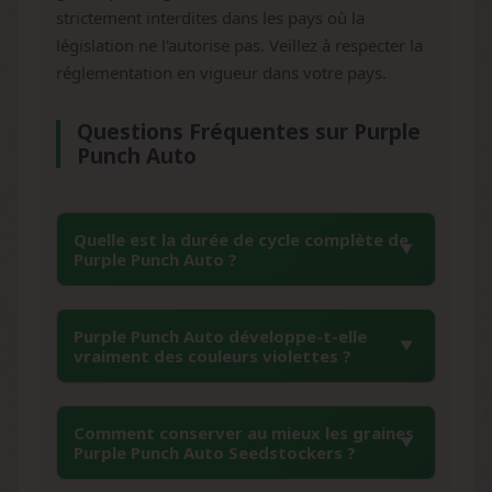
strictement interdites dans les pays où la
législation ne l'autorise pas. Veillez à respecter la
réglementation en vigueur dans votre pays.
Questions Fréquentes sur Purple
Punch Auto
Quelle est la durée de cycle complète de
Purple Punch Auto ?
La Purple Punch Auto Seedstockers présente
Purple Punch Auto développe-t-elle
un cycle complet de 11 semaines de la graine
vraiment des couleurs violettes ?
à la maturité. Cette rapidité remarquable
s'explique par sa génétique ruderalis qui
Absolument, les reflets violets et bleus
déclenche automatiquement la floraison
Comment conserver au mieux les graines
constituent l'une des caractéristiques les plus
Purple Punch Auto Seedstockers ?
indépendamment du cycle lumineux,
remarquables de cette variété. Ces couleurs
permettant aux collectionneurs d'étudier