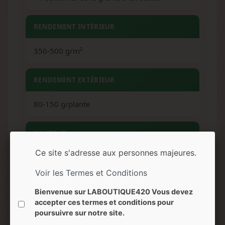
RENDEMENT INTÉRIEUR
350-500 g/m²
RENDEMENT EXTÉRIEUR
80-150 g/plante
HAUTEUR
Ce site s'adresse aux personnes majeures.
60-100 cm (intérieur), 80-120 cm (extérieur)
Voir les Termes et Conditions
ARÔMES
Bienvenue sur LABOUTIQUE420 Vous devez
accepter ces termes et conditions pour
Raisin sucré, bonbon, baies, fruits noirs,
poursuivre sur notre site.
agrumes