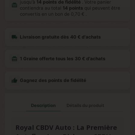
jusqu'à
14
points de fidélité
. Votre panier
redeem
contiendra au total
14
points
qui peuvent être
convertis en un bon de
0,70 €
.
local_shipping
Livraison gratuite dès 40 € d'achats
redeem
1 Graine offerte tous les 30 € d'achats

Gagnez des points de fidélité
Description
Détails du produit
Royal CBDV Auto : La Première