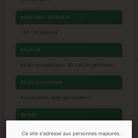
RENDEMENT EXTÉRIEUR
110-150 g/plante
HAUTEUR
60-80 cm (intérieur) / 80-100 cm (extérieur)
RÉCOLTE EXTÉRIEUR
8-9 semaines après germination
ARÔMES
Pin, terreux, épicé, herbacé
Ce site s'adresse aux personnes majeures.