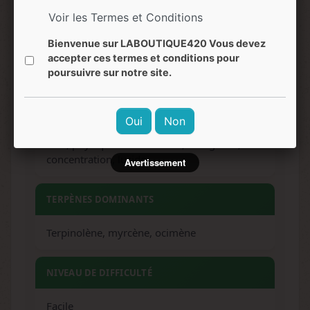
Voir les Termes et Conditions
SAVEURS
Bienvenue sur LABOUTIQUE420 Vous devez
Douces, fruitées, notes herbacées,
accepter ces termes et conditions pour
légèrement sucrées
poursuivre sur notre site.
EFFETS
Oui
Non
Clair, physiquement relaxant, énergisant,
concentration, lucide
Avertissement
TERPÈNES DOMINANTS
Terpinolène, myrcène, ocimène
NIVEAU DE DIFFICULTÉ
Facile