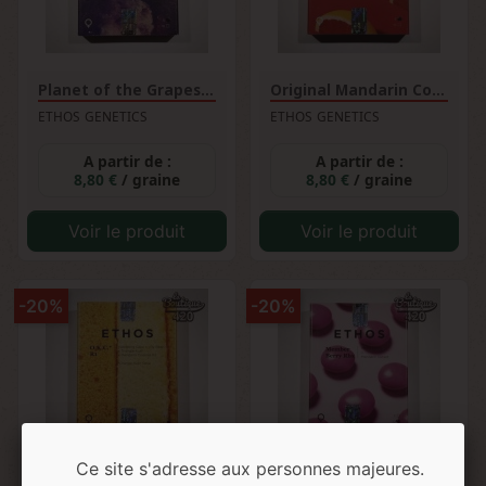
Planet of the Grapes Rbx...
Original Mandarin Cookies...
ETHOS GENETICS
ETHOS GENETICS
A partir de :
A partir de :
8,80 €
/ graine
8,80 €
/ graine
Voir le produit
Voir le produit
-20%
-20%
Ce site s'adresse aux personnes majeures.