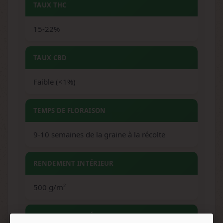
TAUX THC
15-22%
TAUX CBD
Faible (<1%)
TEMPS DE FLORAISON
9-10 semaines de la graine à la récolte
RENDEMENT INTÉRIEUR
500 g/m²
RENDEMENT EXTÉRIEUR