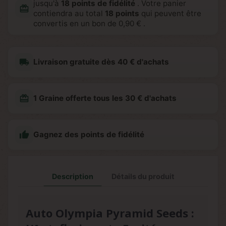
jusqu'à
18
points de fidélité
. Votre panier
redeem
contiendra au total
18
points
qui peuvent être
convertis en un bon de
0,90 €
.
local_shipping
Livraison gratuite dès 40 € d'achats
redeem
1 Graine offerte tous les 30 € d'achats

Gagnez des points de fidélité
Description
Détails du produit
Auto Olympia Pyramid Seeds :