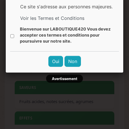
Ce site s'adresse aux personnes majeures.
70-200 g/plante
Voir les Termes et Conditions
HAUTEUR
Bienvenue sur LABOUTIQUE420 Vous devez
accepter ces termes et conditions pour
60-150 cm (intérieur et extérieur)
poursuivre sur notre site.
ARÔMES
Oui
Non
Fruité, acidulé, citronné
Avertissement
SAVEURS
Fruits acides, notes sucrées, agrumes
EFFETS