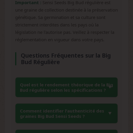
Important :
Sensi Seeds Big Bud régulière est
une graine de collection destinée à la préservation
génétique. Sa germination et sa culture sont
strictement interdites dans les pays où la
législation ne l'autorise pas. Veillez à respecter la
réglementation en vigueur dans votre pays.
Questions Fréquentes sur la Big
Bud Régulière
Quel est le rendement théorique de la Big
Bud régulière selon les spécifications ?
Selon les données techniques de Sensi Seeds,
Comment identifier l'authenticité des
la Big Bud régulière présente un potentiel de
graines Big Bud Sensi Seeds ?
rendement de 500-600 g/m² en conditions
contrôlées intérieures et de 800-1200 g par
L'authenticité des graines Sensi Seeds Big Bud