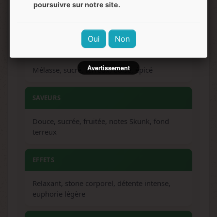
poursuivre sur notre site.
Mi à fin octobre
Oui
Non
ARÔMES
Avertissement
Mélasse, sucré, terreux, boisé, épicé
SAVEURS
Douce, sucrée, fruitée, notes Skunk, fond
terreux
EFFETS
Relaxant, stone corporel, détente intense,
euphorie légère