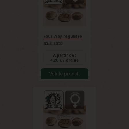
terpènes contribuent également aux effets
relaxants et à la complexité sensorielle de
cette génétique d'exception.
Four Way régulière
SENSI SEEDS
A partir de :
4,28 €
/ graine
Voir le produit