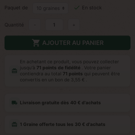

Paquet de
En stock
Quantité
-
+

AJOUTER AU PANIER
En achetant ce produit, vous pouvez collecter
jusqu'à
71
points de fidélité
. Votre panier
redeem
contiendra au total
71
points
qui peuvent être
convertis en un bon de
3,55 €
.
local_shipping
Livraison gratuite dès 40 € d'achats
redeem
1 Graine offerte tous les 30 € d'achats