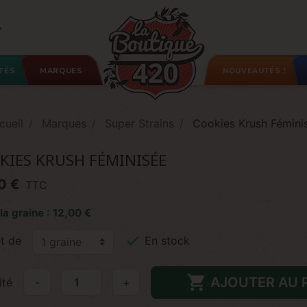

TÉS
MARQUES
NOUVEAUTÉS !
cueil
Marques
Super Strains
Cookies Krush Fémini
KIES KRUSH FÉMINISÉE
0 €
TTC
 la graine : 12,00 €

t de
En stock

AJOUTER AU 
ité
-
+