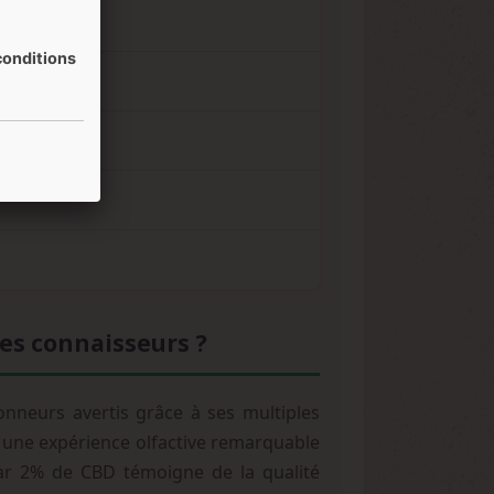
onditions
isant
les connaisseurs ?
nneurs avertis grâce à ses multiples
e une expérience olfactive remarquable
ar 2% de CBD témoigne de la qualité