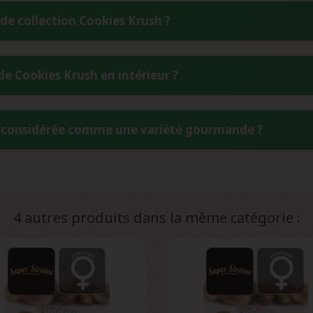
e présente un taux de THC élevé de 21%, complété par 2% de C
de collection Cookies Krush ?
 des hybrides modernes de qualité supérieure, promettant des effe
ns un endroit frais et sec, idéalement entre 6-8°C, à l'abri de 
 de Cookies Krush en intérieur ?
rateur convient parfaitement. Cette méthode de conservation perm
 9 à 10 semaines en culture intérieure. Cette durée relative
e considérée comme une variété gourmande ?
 fait de cette variété un choix apprécié pour sa productivité et sa
otes de cookies, de crème et de pâtisserie lui vaut cette réput
reux rappelant les biscuits, avec des saveurs douces de menth
kies.
4 autres produits dans la même catégorie :