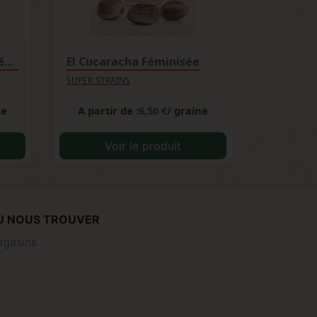
Hermana de la Noche Féminisée
El Cucaracha Féminisée
SUPER STRAINS
ne
A partir de :
6,50 €
/ graine
Voir le produit
Ù NOUS TROUVER
gasins