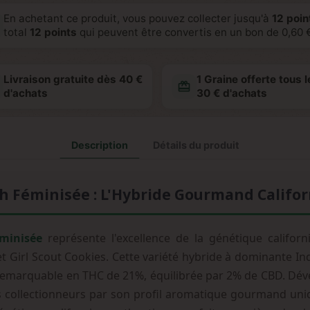
En achetant ce produit, vous pouvez collecter jusqu'à
12
point
total
12
points
qui peuvent être convertis en un bon de
0,60 
Livraison gratuite dès 40 €
1 Graine offerte tous l
redeem
d'achats
30 € d'achats
Description
Détails du produit
sh Féminisée : L'Hybride Gourmand Califo
minisée
représente l'excellence de la génétique califo
et Girl Scout Cookies. Cette variété hybride à dominante In
 remarquable en THC de 21%, équilibrée par 2% de CBD. Dév
s collectionneurs par son profil aromatique gourmand uniq