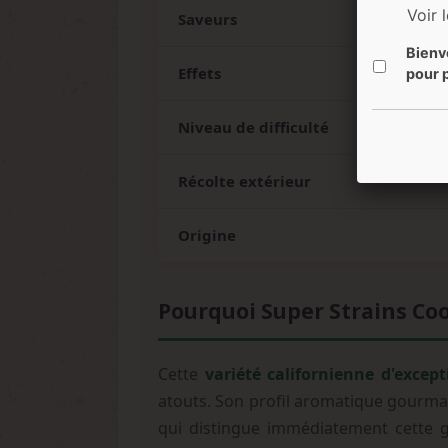
Voir 
Saveurs
Bienv
Effets
pour p
Niveau de difficulté
Récolte extérieur
Origine
Pourquoi Super Strains Coo
Cette
variété californienne d'except
atouts. Son profil aromatique gourman
qui distingue immédiatement cette 