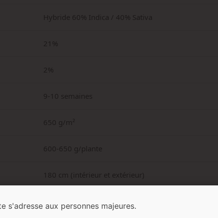
Hybride 60% Indica / 40% Sativa
21%
2%
9-10 semaines
650 g/m²
600-650 g/plante
180 cm (intérieur et extérieur)
Sucré, crémeux, terreux, pâtissier, cookies
te s'adresse aux personnes majeures.