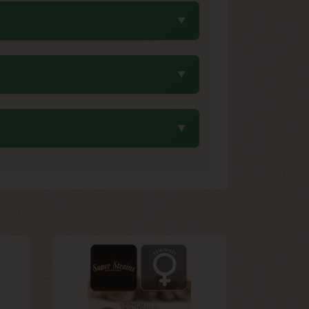
BD. Cette composition offre un profil
ts relaxants et apaisants.
la lumière directe et de l'humidité. Un
et de préserver la viabilité génétique
ment courte, combinée à un rendement
 facilité de culture.
ation gourmande. Les terpènes dominants
e et de biscuit qui caractérisent les