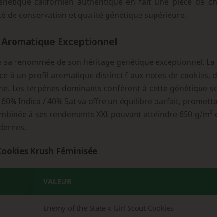
nétique californien authentique en fait une pièce de cho
lité de conservation et qualité génétique supérieure.
l Aromatique Exceptionnel
e sa renommée de son héritage génétique exceptionnel. La
ce à un profil aromatique distinctif aux notes de cookies, 
he. Les terpènes dominants confèrent à cette génétique son
60% Indica / 40% Sativa offre un équilibre parfait, prometta
ombinée à ses rendements XXL pouvant atteindre 650 g/m² en
odernes.
 Cookies Krush Féminisée
VALEUR
Enemy of the State x Girl Scout Cookies