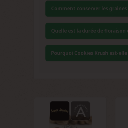
Super Strains Cookies Krush Féminisé
Comment conserver les graines 
cannabinoïde équilibré, caractéristique
Les graines doivent être conservées da
Quelle est la durée de floraison
récipient hermétique placé au réfrigé
pendant plusieurs années.
La période de floraison s'étend sur
Pourquoi Cookies Krush est-ell
exceptionnel pouvant atteindre 650 g/m²,
Son profil aromatique distinctif aux n
développent des arômes sucrés et ter
meilleures génétiques de la famille Coo