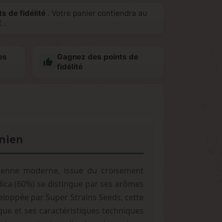
s de fidélité
. Votre panier contiendra au
€
.
es
Gagnez des points de

fidélité
rnien
rnienne moderne, issue du croisement
dica (60%) se distingue par ses arômes
eloppée par Super Strains Seeds, cette
ue et ses caractéristiques techniques