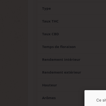
Type
Taux THC
Taux CBD
Temps de floraison
Rendement intérieur
Rendement extérieur
Hauteur
Arômes
Ce si