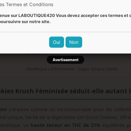
les Termes et Conditions
Doux, terreux, menthe, biscuit
enue sur LABOUTIQUE420 Vous devez accepter ces termes et c
Équilibré, relaxant, bien-être, détente complète, apa
oursuivre sur notre site.
Facile
Oui
Non
Octobre
Avertissement
Génétique californienne - Super Strains Seeds
kies Krush Féminisée séduit-elle autant 
ion
s'impose comme un incontournable pour les collectio
d unique, hérité de la légendaire Girl Scout Cookies, offr
génétique. La
haute teneur en THC de 21%
équilibrée p