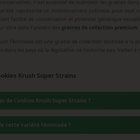
conservation, il est essentiel de maintenir les graines dans
 variété représente un investissement judicieux pour tout 
ant facilité de conservation et potentiel génétique except
eur sûre dans l'univers des
graines de collection premium
.
ush Féminisée est une graine de collection destinée à la p
es dans les pays où la législation ne l'autorise pas. Veillez 
okies Krush Super Strains
es de Cookies Krush Super Strains ?
entre Enemy of the State et Girl Scout Cookies, deux variétés cal
e cette variété féminisée ?
e gourmand caractéristique des cookies, hérité de Girl Scout Co
ominante Indica (60%).