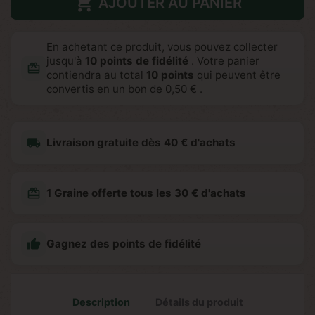

AJOUTER AU PANIER
En achetant ce produit, vous pouvez collecter
jusqu'à
10
points de fidélité
. Votre panier
redeem
contiendra au total
10
points
qui peuvent être
convertis en un bon de
0,50 €
.
local_shipping
Livraison gratuite dès 40 € d'achats
redeem
1 Graine offerte tous les 30 € d'achats

Gagnez des points de fidélité
Description
Détails du produit