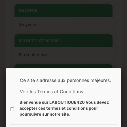
HAUTEUR
Moyenne
RÉCOLTE EXTÉRIEURE
Fin septembre
ARÔMES
Ce site s'adresse aux personnes majeures.
Musqué, floral, diesel, épicé
Voir les Termes et Conditions
SAVEURS
Bienvenue sur LABOUTIQUE420 Vous devez
accepter ces termes et conditions pour
Sucré, musqué, floral, diesel
poursuivre sur notre site.