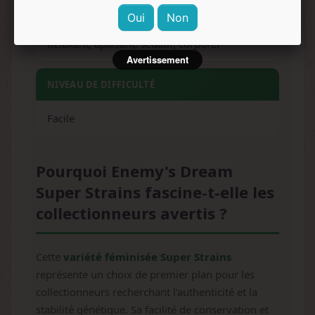
EFFETS
Oui
Non
Relaxant, apaisant, sédatif, corporel
Avertissement
NIVEAU DE DIFFICULTÉ
Facile
Pourquoi Enemy's Dream
Super Strains fascine-t-elle les
collectionneurs avertis ?
Cette
variété féminisée Super Strains
représente un choix de premier plan pour les
collectionneurs recherchant l'authenticité et la
stabilité génétique. Sa facilité de conservation et