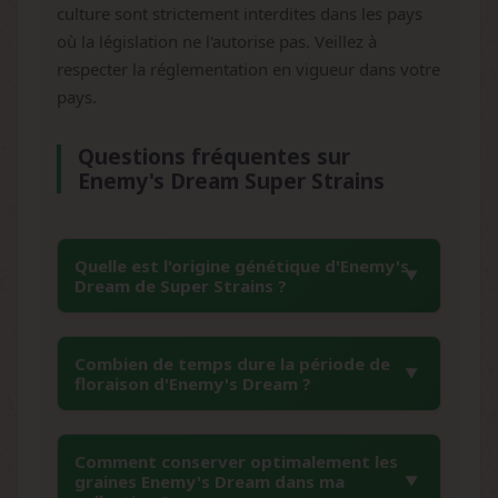
culture sont strictement interdites dans les pays
où la législation ne l'autorise pas. Veillez à
respecter la réglementation en vigueur dans votre
pays.
Questions fréquentes sur
Enemy's Dream Super Strains
Quelle est l'origine génétique d'Enemy's
Dream de Super Strains ?
Enemy's Dream provient directement de
Combien de temps dure la période de
souches Afghanistan authentiques,
floraison d'Enemy's Dream ?
représentant une génétique indica 100%
pure. Cette variété conserve toutes les
Cette variété présente une floraison
caractéristiques ancestrales des montagnes
Comment conserver optimalement les
relativement rapide de 8 à 10 semaines, ce
graines Enemy's Dream dans ma
afghanes, berceau historique des meilleures
qui constitue un avantage appréciable pour