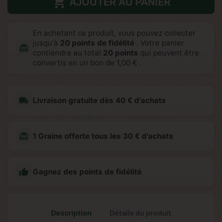

AJOUTER AU PANIER
En achetant ce produit, vous pouvez collecter
jusqu'à
20
points de fidélité
. Votre panier
redeem
contiendra au total
20
points
qui peuvent être
convertis en un bon de
1,00 €
.
local_shipping
Livraison gratuite dès 40 € d'achats
redeem
1 Graine offerte tous les 30 € d'achats

Gagnez des points de fidélité
Description
Détails du produit