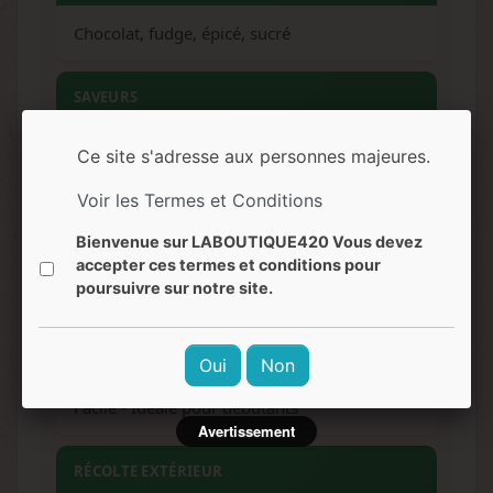
Chocolat, fudge, épicé, sucré
SAVEURS
Chocolat, caramel, fudge, épicé, sucré
Ce site s'adresse aux personnes majeures.
Voir les Termes et Conditions
EFFETS
Bienvenue sur LABOUTIQUE420 Vous devez
Relaxant, euphorique, body buzz, anti-stress,
accepter ces termes et conditions pour
poursuivre sur notre site.
sédatif
NIVEAU DE DIFFICULTÉ
Oui
Non
Facile - Idéale pour débutants
Avertissement
RÉCOLTE EXTÉRIEUR