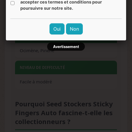
accepter ces termes et conditions pour
EFFETS
poursuivre sur notre site.
Relaxant, euphorisant, créatif, bien-être
Oui
Non
TERPÈNES DOMINANTS
Avertissement
Ocimène, Pinène
NIVEAU DE DIFFICULTÉ
Facile à modéré
Pourquoi Seed Stockers Sticky
Fingers Auto fascine-t-elle les
collectionneurs ?