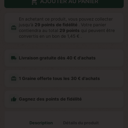

AJOUTER AU PANIER
En achetant ce produit, vous pouvez collecter
jusqu'à
29
points de fidélité
. Votre panier
redeem
contiendra au total
29
points
qui peuvent être
convertis en un bon de
1,45 €
.
local_shipping
Livraison gratuite dès 40 € d'achats
redeem
1 Graine offerte tous les 30 € d'achats

Gagnez des points de fidélité
Description
Détails du produit