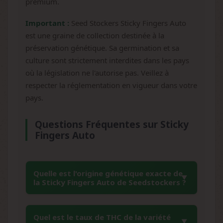
premium.
Important :
Seed Stockers Sticky Fingers Auto
est une graine de collection destinée à la
préservation génétique. Sa germination et sa
culture sont strictement interdites dans les pays
où la législation ne l'autorise pas. Veillez à
respecter la réglementation en vigueur dans votre
pays.
Questions Fréquentes sur Sticky
Fingers Auto
Quelle est l'origine génétique exacte de
la Sticky Fingers Auto de Seedstockers ?
La Sticky Fingers Auto résulte du croisement
Quel est le taux de THC de la variété
entre OG Candy Dawg Auto et Sticky Fingers.