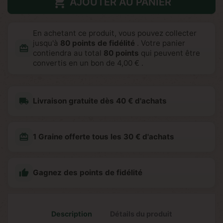

AJOUTER AU PANIER
En achetant ce produit, vous pouvez collecter
jusqu'à
80
points de fidélité
. Votre panier
redeem
contiendra au total
80
points
qui peuvent être
convertis en un bon de
4,00 €
.
local_shipping
Livraison gratuite dès 40 € d'achats
redeem
1 Graine offerte tous les 30 € d'achats

Gagnez des points de fidélité
Description
Détails du produit