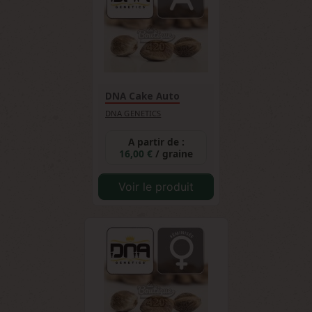
cette signature aromatique unique qui
distingue immédiatement cette génétique
californienne des autres variétés du marché.
DNA Cake Auto
DNA GENETICS
A partir de :
16,00 €
/ graine
Voir le produit