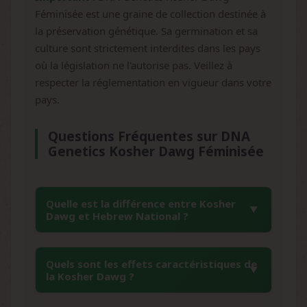
Féminisée est une graine de collection destinée à
la préservation génétique. Sa germination et sa
culture sont strictement interdites dans les pays
où la législation ne l'autorise pas. Veillez à
respecter la réglementation en vigueur dans votre
pays.
Questions Fréquentes sur DNA
Genetics Kosher Dawg Féminisée
Quelle est la différence entre Kosher
Dawg et Hebrew National ?
Kosher Dawg et Hebrew National désignent
Quels sont les effets caractéristiques de
en réalité la même variété développée par
la Kosher Dawg ?
DNA Genetics. Hebrew National est
simplement un autre nom commercial utilisé