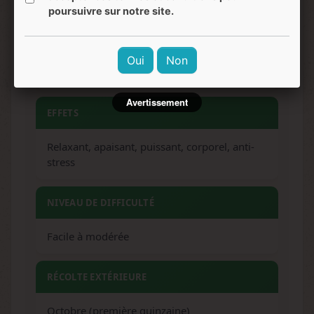
poursuivre sur notre site.
SAVEURS
Oui
Non
Kush, carburant, épicé, citrique
Avertissement
EFFETS
Relaxant, apaisant, puissant, corporel, anti-
stress
NIVEAU DE DIFFICULTÉ
Facile à modérée
RÉCOLTE EXTÉRIEURE
Octobre (première quinzaine)